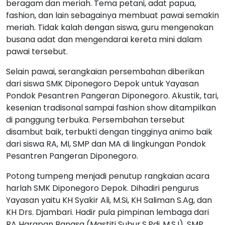
beragam dan meriah. Tema petani, adat papua,
fashion, dan lain sebagainya membuat pawai semakin
meriah. Tidak kalah dengan siswa, guru mengenakan
busana adat dan mengendarai kereta mini dalam
pawai tersebut.
Selain pawai, serangkaian persembahan diberikan
dari siswa SMK Diponegoro Depok untuk Yayasan
Pondok Pesantren Pangeran Diponegoro. Akustik, tari,
kesenian tradisonal sampai fashion show ditampilkan
di panggung terbuka. Persembahan tersebut
disambut baik, terbukti dengan tingginya animo baik
dari siswa RA, MI, SMP dan MA di lingkungan Pondok
Pesantren Pangeran Diponegoro.
Potong tumpeng menjadi penutup rangkaian acara
harlah SMK Diponegoro Depok. Dihadiri pengurus
Yayasan yaitu KH Syakir Ali, M.Si, KH Saliman S.Ag, dan
KH Drs. Djambari. Hadir pula pimpinan lembaga dari
RA Harapan Bangsa (Mastiti Subur,S.Pdi.,M.S.I), SMP