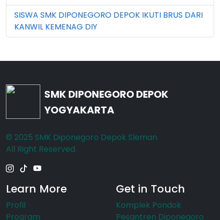
SISWA SMK DIPONEGORO DEPOK IKUTI BRUS DARI
Nov 2023 (5)
KANWIL KEMENAG DIY
Nov 2025 (15)
Oct 2024 (2)
Oct 2025 (23)
SMK DIPONEGORO DEPOK
Sep 2023 (6)
YOGYAKARTA
Sep 2024 (7)
© 2025 SMK Diponegoro Depok Sleman
Sep 2025 (6)
All Right Reserved.
Learn More
Get in Touch
Profil
Komplek Pondok
Program
Pesantren Diponegoro