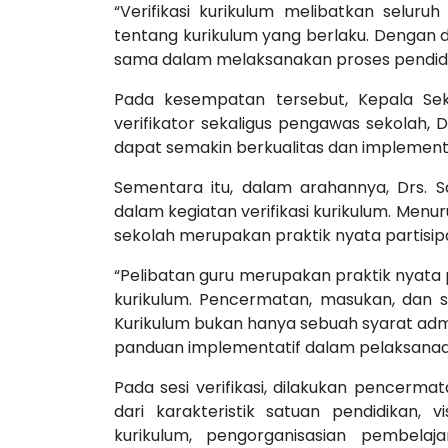
“Verifikasi kurikulum melibatkan selu
tentang kurikulum yang berlaku. Dengan d
sama dalam melaksanakan proses pendidik
Pada kesempatan tersebut, Kepala S
verifikator sekaligus pengawas sekolah, D
dapat semakin berkualitas dan implement
Sementara itu, dalam arahannya, Drs. Sa
dalam kegiatan verifikasi kurikulum. Men
sekolah merupakan praktik nyata partisi
“Pelibatan guru merupakan praktik nyata
kurikulum. Pencermatan, masukan, dan sa
Kurikulum bukan hanya sebuah syarat admi
panduan implementatif dalam pelaksanaan 
Pada sesi verifikasi, dilakukan pencerm
dari karakteristik satuan pendidikan, v
kurikulum, pengorganisasian pembelaj