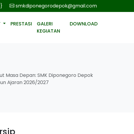
r}
smkdiponegorodepok@gmail.com
T
PRESTASI
GALERI
DOWNLOAD
KEGIATAN
put Masa Depan: SMK Diponegoro Depok
un Ajaran 2026/2027
rsip