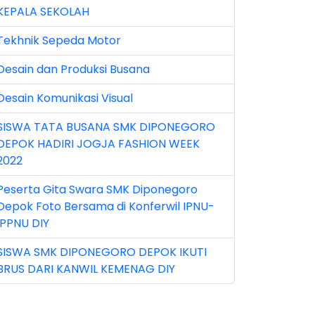
KEPALA SEKOLAH
n 2025 (1)
Tekhnik Sepeda Motor
n 2026 (5)
Desain dan Produksi Busana
r 2023 (8)
Desain Komunikasi Visual
r 2024 (1)
SISWA TATA BUSANA SMK DIPONEGORO
r 2026 (3)
DEPOK HADIRI JOGJA FASHION WEEK
y 2026 (16)
2022
v 2022 (101)
Peserta Gita Swara SMK Diponegoro
Depok Foto Bersama di Konferwil IPNU-
v 2023 (5)
IPPNU DIY
v 2025 (15)
SISWA SMK DIPONEGORO DEPOK IKUTI
BRUS DARI KANWIL KEMENAG DIY
t 2024 (2)
t 2025 (23)