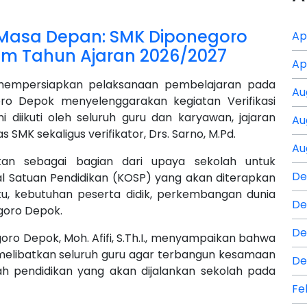
 Masa Depan: SMK Diponegoro
Ap
m Tahun Ajaran 2026/2027
Ap
empersiapkan pelaksanaan pembelajaran pada
Au
ro Depok menyelenggarakan kegiatan Verifikasi
i diikuti oleh seluruh guru dan karyawan, jajaran
Au
SMK sekaligus verifikator, Drs. Sarno, M.Pd.
Au
nakan sebagai bagian dari upaya sekolah untuk
De
 Satuan Pendidikan (KOSP) yang akan diterapkan
ku, kebutuhan peserta didik, perkembangan dunia
De
egoro Depok.
De
o Depok, Moh. Afifi, S.Th.I., menyampaikan bahwa
a melibatkan seluruh guru agar terbangun kesamaan
De
 pendidikan yang akan dijalankan sekolah pada
Fe