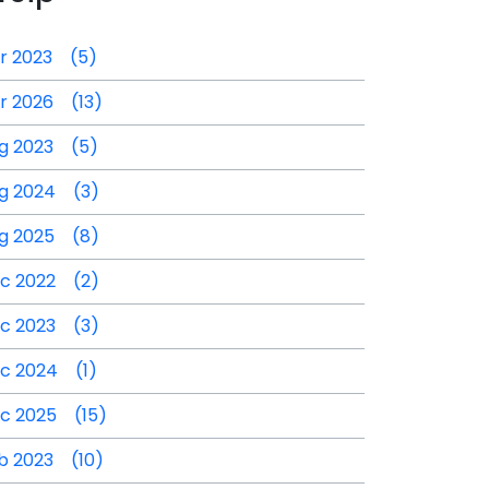
r 2023 (5)
r 2026 (13)
g 2023 (5)
g 2024 (3)
g 2025 (8)
c 2022 (2)
c 2023 (3)
c 2024 (1)
c 2025 (15)
b 2023 (10)