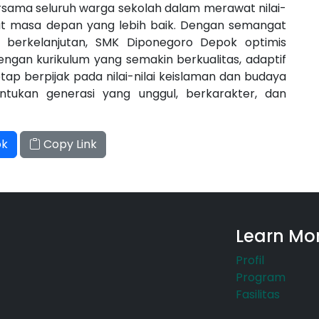
bersama seluruh warga sekolah dalam merawat nilai-
Se
put masa depan yang lebih baik. Dengan semangat
n berkelanjutan, SMK Diponegoro Depok optimis
Se
gan kurikulum yang semakin berkualitas, adaptif
Se
p berpijak pada nilai-nilai keislaman dan budaya
tukan generasi yang unggul, berkarakter, dan
ok
Copy Link
Learn Mo
Profil
Program
Fasilitas