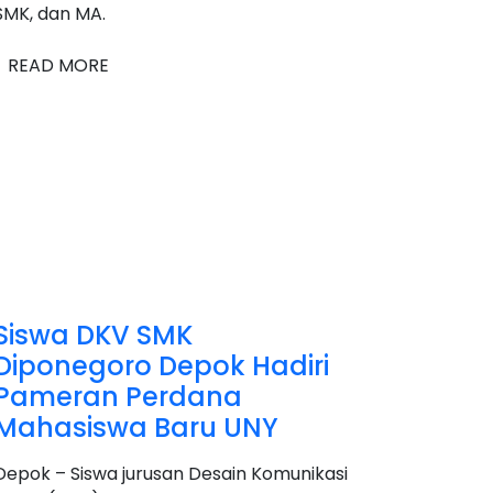
SMK, dan MA.
READ MORE
Siswa DKV SMK
Diponegoro Depok Hadiri
Pameran Perdana
Mahasiswa Baru UNY
Depok – Siswa jurusan Desain Komunikasi