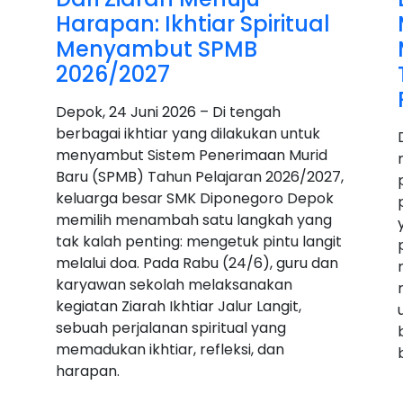
Harapan: Ikhtiar Spiritual
Menyambut SPMB
2026/2027
Depok, 24 Juni 2026 – Di tengah
berbagai ikhtiar yang dilakukan untuk
menyambut Sistem Penerimaan Murid
Baru (SPMB) Tahun Pelajaran 2026/2027,
keluarga besar SMK Diponegoro Depok
memilih menambah satu langkah yang
tak kalah penting: mengetuk pintu langit
melalui doa. Pada Rabu (24/6), guru dan
karyawan sekolah melaksanakan
kegiatan Ziarah Ikhtiar Jalur Langit,
sebuah perjalanan spiritual yang
memadukan ikhtiar, refleksi, dan
harapan.