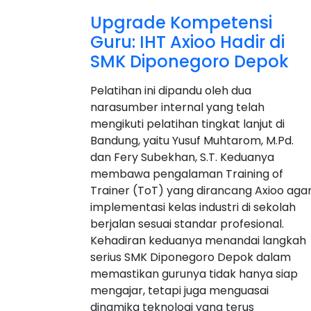
Upgrade Kompetensi
Guru: IHT Axioo Hadir di
SMK Diponegoro Depok
Pelatihan ini dipandu oleh dua
narasumber internal yang telah
mengikuti pelatihan tingkat lanjut di
Bandung, yaitu Yusuf Muhtarom, M.Pd.
dan Fery Subekhan, S.T. Keduanya
membawa pengalaman Training of
Trainer (ToT) yang dirancang Axioo aga
implementasi kelas industri di sekolah
berjalan sesuai standar profesional.
Kehadiran keduanya menandai langkah
serius SMK Diponegoro Depok dalam
memastikan gurunya tidak hanya siap
mengajar, tetapi juga menguasai
dinamika teknologi yang terus