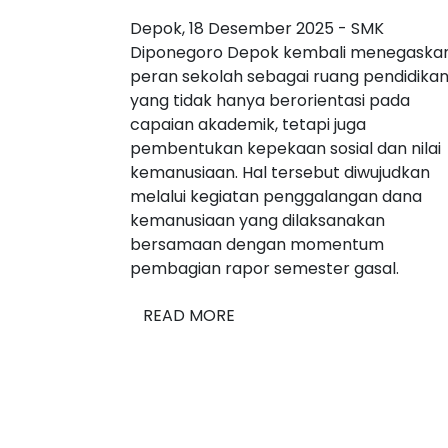
Depok, 18 Desember 2025 - SMK
Diponegoro Depok kembali menegaska
peran sekolah sebagai ruang pendidika
yang tidak hanya berorientasi pada
capaian akademik, tetapi juga
pembentukan kepekaan sosial dan nilai
kemanusiaan. Hal tersebut diwujudkan
melalui kegiatan penggalangan dana
kemanusiaan yang dilaksanakan
bersamaan dengan momentum
pembagian rapor semester gasal.
READ MORE