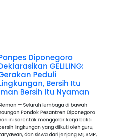
Ponpes Diponegoro
Deklarasikan GELILING:
Gerakan Peduli
Lingkungan, Bersih Itu
Iman Bersih Itu Nyaman
Sleman — Seluruh lembaga di bawah
naungan Pondok Pesantren Diponegoro
hari ini serentak menggelar kerja bakti
bersih lingkungan yang diikuti oleh guru,
karyawan, dan siswa dari jenjang MI, SMP,