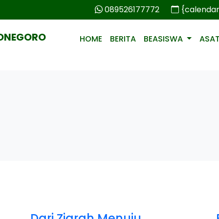
089526177772
{calenda
PONEGORO
HOME
BERITA
BEASISWA
ASA
Dari Ziarah Menuju