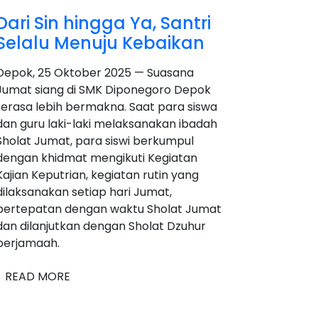
Dari Sin hingga Ya, Santri
Selalu Menuju Kebaikan
Depok, 25 Oktober 2025 — Suasana
Jumat siang di SMK Diponegoro Depok
terasa lebih bermakna. Saat para siswa
dan guru laki-laki melaksanakan ibadah
Sholat Jumat, para siswi berkumpul
dengan khidmat mengikuti Kegiatan
Kajian Keputrian, kegiatan rutin yang
dilaksanakan setiap hari Jumat,
bertepatan dengan waktu Sholat Jumat
dan dilanjutkan dengan Sholat Dzuhur
berjamaah.
READ MORE