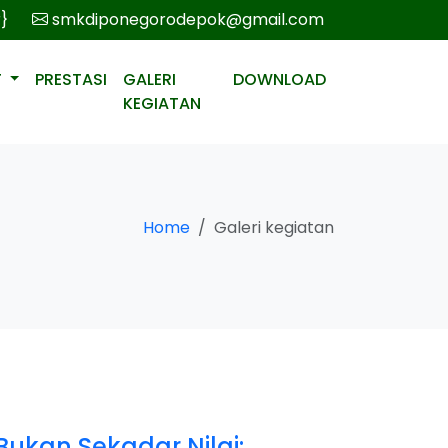
r}
smkdiponegorodepok@gmail.com
T
PRESTASI
GALERI
DOWNLOAD
KEGIATAN
Home
Galeri kegiatan
Bukan Sekadar Nilai: