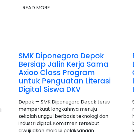
READ MORE
SMK Diponegoro Depok
Bersiap Jalin Kerja Sama
Axioo Class Program
untuk Penguatan Literasi
Digital Siswa DKV
Depok — SMK Diponegoro Depok terus
memperkuat langkahnya menuju
i
sekolah unggul berbasis teknologi dan
industri digital. Komitmen tersebut
diwujudkan melalui pelaksanaan