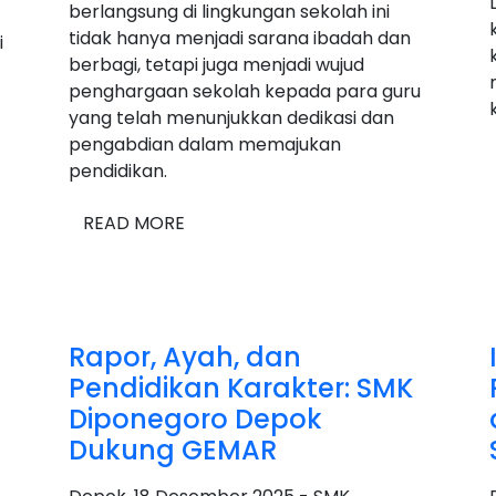
berlangsung di lingkungan sekolah ini
tidak hanya menjadi sarana ibadah dan
i
berbagi, tetapi juga menjadi wujud
penghargaan sekolah kepada para guru
yang telah menunjukkan dedikasi dan
pengabdian dalam memajukan
pendidikan.
READ MORE
Rapor, Ayah, dan
Pendidikan Karakter: SMK
Diponegoro Depok
Dukung GEMAR