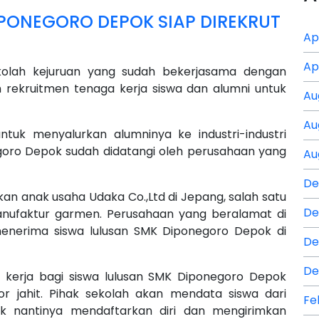
IPONEGORO DEPOK SIAP DIREKRUT
Ap
Ap
olah kejuruan yang sudah bekerjasama dengan
 rekruitmen tenaga kerja siswa dan alumni untuk
Au
Au
uk menyalurkan alumninya ke industri-industri
negoro Depok sudah didatangi oleh perusahaan yang
Au
De
an anak usaha Udaka Co.,Ltd di Jepang, salah satu
De
nufaktur garmen. Perusahaan yang beralamat di
menerima siswa lulusan SMK Diponegoro Depok di
De
De
kerja bagi siswa lulusan SMK Diponegoro Depok
or jahit. Pihak sekolah akan mendata siswa dari
Fe
uk nantinya mendaftarkan diri dan mengirimkan