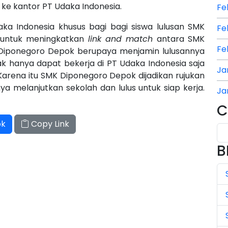
 ke kantor PT Udaka Indonesia.
Fe
a Indonesia khusus bagi bagi siswa lulusan SMK
Fe
 untuk meningkatkan
link and match
antara SMK
Fe
 Diponegoro Depok berupaya menjamin lulusannya
idak hanya dapat bekerja di PT Udaka Indonesia saja
Ja
Karena itu SMK Diponegoro Depok dijadikan rujukan
a melanjutkan sekolah dan lulus untuk siap kerja.
Ja
C
Ja
ok
Copy Link
Ju
B
Ju
Ju
Ju
Ju