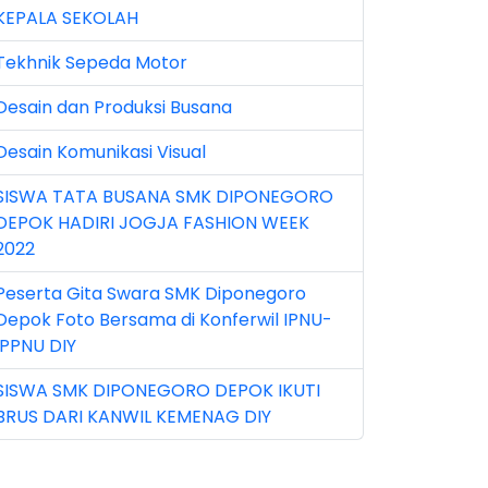
KEPALA SEKOLAH
n 2025 (1)
Tekhnik Sepeda Motor
n 2026 (5)
Desain dan Produksi Busana
r 2023 (8)
Desain Komunikasi Visual
r 2024 (1)
SISWA TATA BUSANA SMK DIPONEGORO
r 2026 (3)
DEPOK HADIRI JOGJA FASHION WEEK
y 2026 (16)
2022
v 2022 (101)
Peserta Gita Swara SMK Diponegoro
Depok Foto Bersama di Konferwil IPNU-
v 2023 (5)
IPPNU DIY
v 2025 (15)
SISWA SMK DIPONEGORO DEPOK IKUTI
BRUS DARI KANWIL KEMENAG DIY
t 2024 (2)
t 2025 (23)