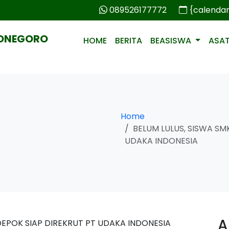
089526177772
{calenda
PONEGORO
HOME
BERITA
BEASISWA
ASA
Home
BELUM LULUS, SISWA S
UDAKA INDONESIA
A