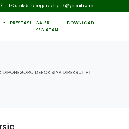
r}
smkdiponegorodepok@gmail.com
T
PRESTASI
GALERI
DOWNLOAD
KEGIATAN
MK DIPONEGORO DEPOK SIAP DIREKRUT PT
rsip