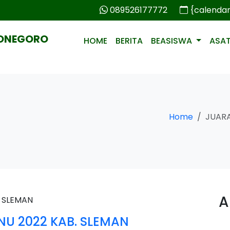
089526177772
{calenda
PONEGORO
HOME
BERITA
BEASISWA
ASA
Home
JUARA
A
NU 2022 KAB. SLEMAN