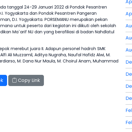
Ap
a tanggal 24-29 Januari 2022 di Pondok Pesantren
.I. Yogyakarta dan Pondok Pesantren Pangeran
Ap
eman, D.I. Yogyakarta. PORSEMANU merupakan pekan
Au
mana untuk peserta dari kegiatan ini diikuti oleh sekolah
an Ma`arif NU dan yang berafiliasi di badan Nahdlatul
Au
pok merebut juara II. Adapun personel hadroh SMK
Au
lfi Ali Muzzamil, Aditya Nugraha, Naufal Hafidz Alwi, M.
 Mardiarso, M. Dana Nur Maula, M. Choirul Anam, Muhammad
De
De
ok
Copy Link
De
De
Fe
Fe