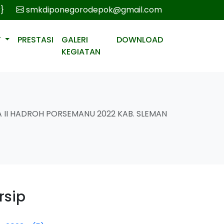
r}
smkdiponegorodepok@gmail.com
T
PRESTASI
GALERI
DOWNLOAD
KEGIATAN
 II HADROH PORSEMANU 2022 KAB. SLEMAN
rsip