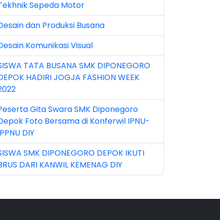
Tekhnik Sepeda Motor
n 2026 (5)
Desain dan Produksi Busana
r 2023 (8)
Desain Komunikasi Visual
r 2024 (1)
SISWA TATA BUSANA SMK DIPONEGORO
r 2026 (3)
DEPOK HADIRI JOGJA FASHION WEEK
y 2026 (16)
2022
v 2022 (101)
Peserta Gita Swara SMK Diponegoro
Depok Foto Bersama di Konferwil IPNU-
v 2023 (5)
IPPNU DIY
v 2025 (15)
SISWA SMK DIPONEGORO DEPOK IKUTI
BRUS DARI KANWIL KEMENAG DIY
t 2024 (2)
t 2025 (23)
p 2023 (6)