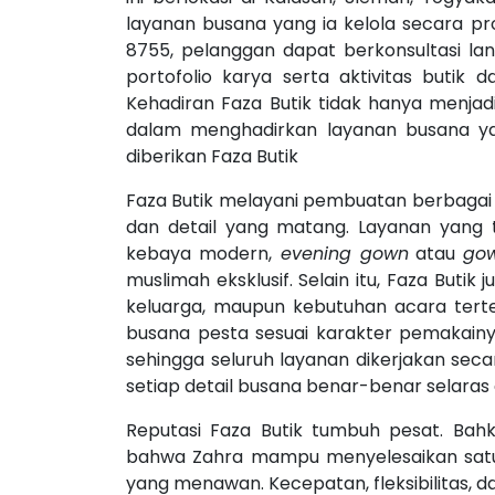
layanan busana yang ia kelola secara pr
8755, pelanggan dapat berkonsultasi la
portofolio karya serta aktivitas butik 
Kehadiran Faza Butik tidak hanya menjad
dalam menghadirkan layanan busana yan
diberikan Faza Butik
Faza Butik melayani pembuatan berbagai
dan detail yang matang. Layanan yang t
kebaya modern,
evening gown
atau
gow
muslimah eksklusif. Selain itu, Faza But
keluarga, maupun kebutuhan acara tert
busana pesta sesuai karakter pemakainya
sehingga seluruh layanan dikerjakan sec
setiap detail busana benar-benar selara
Reputasi Faza Butik tumbuh pesat. Bah
bahwa Zahra mampu menyelesaikan satu 
yang menawan. Kecepatan, fleksibilitas, da