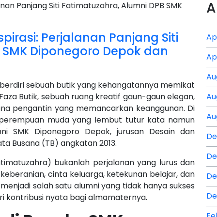
A
pirasi: Perjalanan Panjang Siti
Ap
B SMK Diponegoro Depok dan
Ap
Au
, berdiri sebuah butik yang kehangatannya memikat
Faza Butik, sebuah ruang kreatif gaun-gaun elegan,
Au
sana pengantin yang memancarkan keanggunan. Di
Au
sok perempuan muda yang lembut tutur kata namun
umni SMK Diponegoro Depok, jurusan Desain dan
De
ta Busana (TB) angkatan 2013.
De
Fatimatuzahra) bukanlah perjalanan yang lurus dan
 keberanian, cinta keluarga, ketekunan belajar, dan
De
 menjadi salah satu alumni yang tidak hanya sukses
De
i kontribusi nyata bagi almamaternya.
Fe