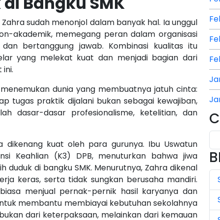
k di Bangku SMK
Fe
 Zahra sudah menonjol dalam banyak hal. Ia unggul
 non-akademik, memegang peran dalam organisasi
Fe
n dan bertanggung jawab. Kombinasi kualitas itu
elar yang melekat kuat dan menjadi bagian dari
Fe
ini.
Ja
ra menemukan dunia yang membuatnya jatuh cinta:
Ja
tiap tugas praktik dijalani bukan sebagai kewajiban,
lah dasar-dasar profesionalisme, ketelitian, dan
C
Ja
Ju
a dikenang kuat oleh para gurunya. Ibu Uswatun
B
ensi Keahlian (K3) DPB, menuturkan bahwa jiwa
Ju
h duduk di bangku SMK. Menurutnya, Zahra dikenal
erja keras, serta tidak sungkan berusaha mandiri.
Ju
rbiasa menjual pernak-pernik hasil karyanya dan
Ju
r untuk membantu membiayai kebutuhan sekolahnya
ahir bukan dari keterpaksaan, melainkan dari kemauan