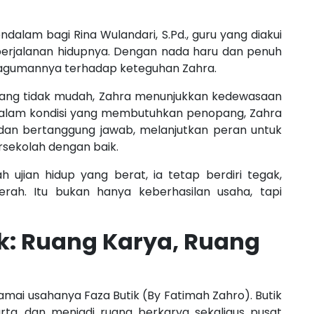
Oc
Se
alam bagi Rina Wulandari, S.Pd., guru yang diakui
perjalanan hidupnya. Dengan nada haru dan penuh
Se
agumannya terhadap keteguhan Zahra.
Se
yang tidak mudah, Zahra menunjukkan kedewasaan
 dalam kondisi yang membutuhkan penopang, Zahra
dan bertanggung jawab, melanjutkan peran untuk
sekolah dengan baik.
 ujian hidup yang berat, ia tetap berdiri tegak,
rah. Itu bukan hanya keberhasilan usaha, tapi
ik: Ruang Karya, Ruang
mai usahanya Faza Butik (By Fatimah Zahro). Butik
karta, dan menjadi ruang berkarya sekaligus pusat