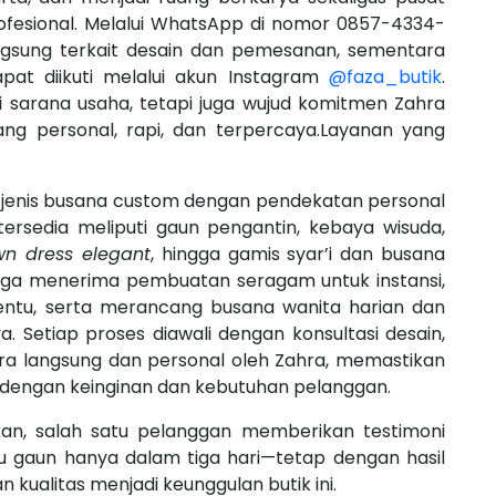
ofesional. Melalui WhatsApp di nomor 0857-4334-
ngsung terkait desain dan pemesanan, sementara
dapat diikuti melalui akun Instagram
@faza_butik
.
i sarana usaha, tetapi juga wujud komitmen Zahra
g personal, rapi, dan terpercaya.Layanan yang
 jenis busana custom dengan pendekatan personal
ersedia meliputi gaun pengantin, kebaya wisuda,
n dress elegant
, hingga gamis syar’i dan busana
ik juga menerima pembuatan seragam untuk instansi,
entu, serta merancang busana wanita harian dan
. Setiap proses diawali dengan konsultasi desain,
ara langsung dan personal oleh Zahra, memastikan
s dengan keinginan dan kebutuhan pelanggan.
kan, salah satu pelanggan memberikan testimoni
gaun hanya dalam tiga hari—tetap dengan hasil
n kualitas menjadi keunggulan butik ini.