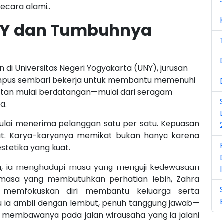
Ju
ecara alami..
Ju
NY dan Tumbuhnya
Ju
Ma
n di Universitas Negeri Yogyakarta (UNY), jurusan
kampus sembari bekerja untuk membantu memenuhi
Ma
hitan mulai berdatangan—mulai dari seragam
Ma
a.
Ma
mulai menerima pelanggan satu per satu. Kepuasan
ut. Karya-karyanya memikat bukan hanya karena
No
estetika yang kuat.
No
ah, ia menghadapi masa yang menguji kedewasaan
 masa yang membutuhkan perhatian lebih, Zahra
No
 memfokuskan diri membantu keluarga serta
 ia ambil dengan lembut, penuh tanggung jawab—
Oc
ng membawanya pada jalan wirausaha yang ia jalani