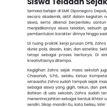
Siswa Teladan Seja
Semasa belajar di SMK Diponegoro Depok,
secara akademik, aktif dalam kegiatan
siswa, serta dikenal berperilaku santu
menjadikannya siswa teladan, sebuah g
pembentukan karakter dirinya hingga saat 
Di ruang praktik kerja jurusan DPB, Zah
dunia pola, desain, kain, dan estetika. Se
tetapi sebagai proses berkarya. Di sini
kreativitasnya ditempa.
Kegigihan Zahra sejak masa sekolah jug
Chasanah, S.Pd., selaku Ketua Kompet
wirausaha Zahra sudah tampak sejak masi
sebagai siswa yang gigih, tekun, dan pek
Bahkan di usia sekolah, Zahra sudah te
menerima jahitan sebagai bentuk ikhtia
sendiri. Sikap mandiri itu, kata beliau, l