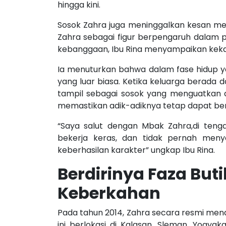
hingga kini.
Sosok Zahra juga meninggalkan kesan mend
Zahra sebagai figur berpengaruh dalam 
kebanggaan, Ibu Rina menyampaikan kek
Ia menuturkan bahwa dalam fase hidup 
yang luar biasa. Ketika keluarga berada
tampil sebagai sosok yang menguatkan 
memastikan adik-adiknya tetap dapat ber
“Saya salut dengan Mbak Zahra,di tengah
bekerja keras, dan tidak pernah menye
keberhasilan karakter” ungkap Ibu Rina.
Berdirinya Faza But
Keberkahan
Pada tahun 2014, Zahra secara resmi mena
ini berlokasi di Kalasan, Sleman, Yogya