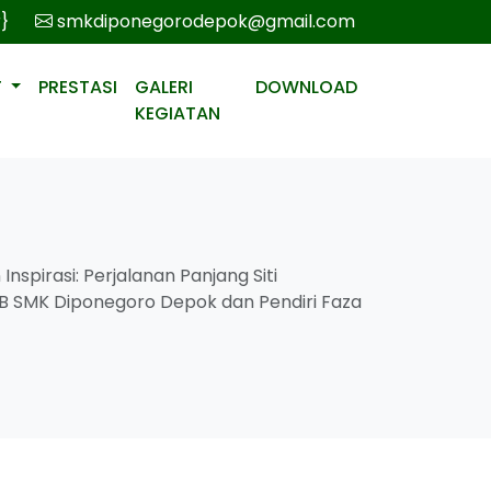
r}
smkdiponegorodepok@gmail.com
T
PRESTASI
GALERI
DOWNLOAD
KEGIATAN
Inspirasi: Perjalanan Panjang Siti
B SMK Diponegoro Depok dan Pendiri Faza