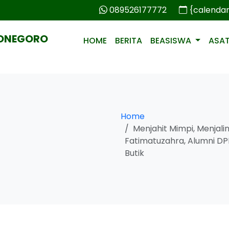
089526177772
{calenda
PONEGORO
HOME
BERITA
BEASISWA
ASA
Home
Menjahit Mimpi, Menjalin 
Fatimatuzahra, Alumni DP
Butik