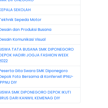
n 2024 (3)
KEPALA SEKOLAH
n 2025 (1)
Tekhnik Sepeda Motor
n 2026 (5)
Desain dan Produksi Busana
r 2023 (8)
Desain Komunikasi Visual
r 2024 (1)
SISWA TATA BUSANA SMK DIPONEGORO
r 2026 (3)
DEPOK HADIRI JOGJA FASHION WEEK
y 2026 (16)
2022
v 2022 (101)
Peserta Gita Swara SMK Diponegoro
Depok Foto Bersama di Konferwil IPNU-
v 2023 (5)
IPPNU DIY
v 2025 (15)
SISWA SMK DIPONEGORO DEPOK IKUTI
BRUS DARI KANWIL KEMENAG DIY
t 2024 (2)