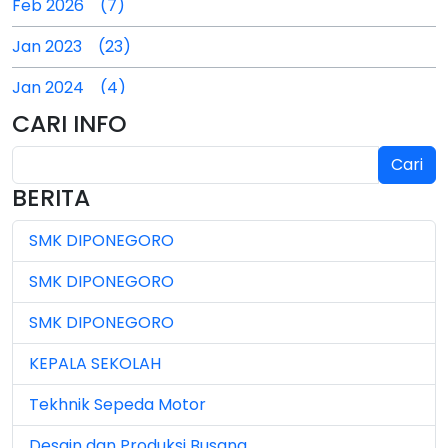
Feb 2026 (7)
Jan 2023 (23)
Jan 2024 (4)
CARI INFO
Jan 2025 (4)
Cari
Jul 2024 (2)
BERITA
Jul 2025 (3)
SMK DIPONEGORO
Jul 2026 (4)
SMK DIPONEGORO
Jun 2023 (7)
SMK DIPONEGORO
Jun 2024 (3)
KEPALA SEKOLAH
Jun 2025 (1)
Tekhnik Sepeda Motor
Jun 2026 (5)
Desain dan Produksi Busana