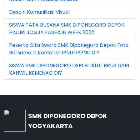
Mar 2023 (8)
Desain Komunikasi Visual
Mar 2024 (1)
SISWA TATA BUSANA SMK DIPONEGORO DEPOK
Mar 2026 (3)
HADIRI JOGJA FASHION WEEK 2022
May 2026 (16)
Peserta Gita Swara SMK Diponegoro Depok Foto
Bersama di Konferwil IPNU-IPPNU DIY
Nov 2022 (101)
SISWA SMK DIPONEGORO DEPOK IKUTI BRUS DARI
Nov 2023 (5)
KANWIL KEMENAG DIY
Nov 2025 (15)
Oct 2024 (2)
Oct 2025 (23)
SMK DIPONEGORO DEPOK
Sep 2023 (6)
YOGYAKARTA
Sep 2024 (7)