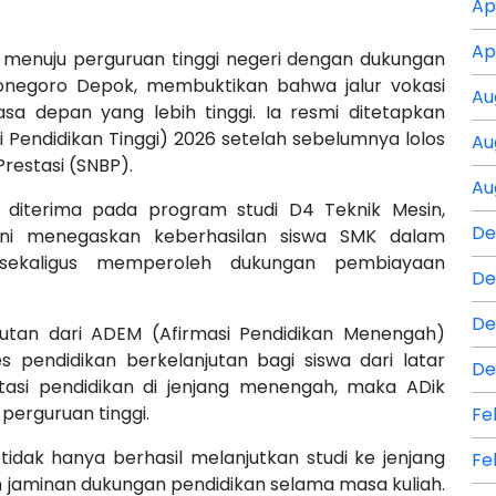
Ap
Ap
menuju perguruan tinggi negeri dengan dukungan
onegoro Depok, membuktikan bahwa jalur vokasi
Au
 depan yang lebih tinggi. Ia resmi ditetapkan
 Pendidikan Tinggi) 2026 setelah sebelumnya lolos
Au
Prestasi (SNBP).
Au
n diterima pada program studi D4 Teknik Mesin,
De
 ini menegaskan keberhasilan siswa SMK dalam
sekaligus memperoleh dukungan pembiayaan
De
De
utan dari ADEM (Afirmasi Pendidikan Menengah)
pendidikan berkelanjutan bagi siswa dari latar
De
tasi pendidikan di jenjang menengah, maka ADik
perguruan tinggi.
Fe
tidak hanya berhasil melanjutkan studi ke jenjang
Fe
an jaminan dukungan pendidikan selama masa kuliah.