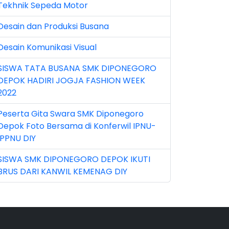
Tekhnik Sepeda Motor
n 2026 (5)
Desain dan Produksi Busana
r 2023 (8)
Desain Komunikasi Visual
r 2024 (1)
SISWA TATA BUSANA SMK DIPONEGORO
r 2026 (3)
DEPOK HADIRI JOGJA FASHION WEEK
y 2026 (16)
2022
v 2022 (101)
Peserta Gita Swara SMK Diponegoro
Depok Foto Bersama di Konferwil IPNU-
v 2023 (5)
IPPNU DIY
v 2025 (15)
SISWA SMK DIPONEGORO DEPOK IKUTI
BRUS DARI KANWIL KEMENAG DIY
t 2024 (2)
t 2025 (23)
p 2023 (6)