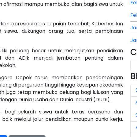
Fe
am afirmasi mampu membuka jalan bagi siswa untuk
Fe
n apresiasi atas capaian tersebut. Keberhasilan
Ja
eras siswa, dukungan orang tua, serta pembinaan
Ja
C
liki peluang besar untuk melanjutkan pendidikan
Ja
DEM dan ADik menjadi jembatan penting dalam
ekolah.
Ju
B
egoro Depok terus memberikan pendampingan
Ju
 ulang di perguruan tinggi hingga kesiapan akademik
Ju
olah juga tetap membuka peluang bagi lulusan yang
 dengan Dunia Usaha dan Dunia Industri (DUDI).
Ju
si bagi seluruh siswa untuk terus berusaha dan
Ju
aik melalui jalur pendidikan maupun dunia kerja.
Ju