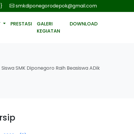
r}
smkdiponegorodepok@gmail.com
T
PRESTASI
GALERI
DOWNLOAD
KEGIATAN
t: Siswa SMK Diponegoro Raih Beasiswa ADik
rsip