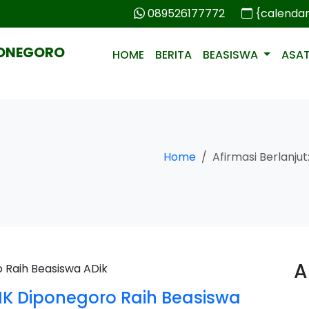
089526177772
{calenda
PONEGORO
HOME
BERITA
BEASISWA
ASA
Home
Afirmasi Berlanju
A
SMK Diponegoro Raih Beasiswa