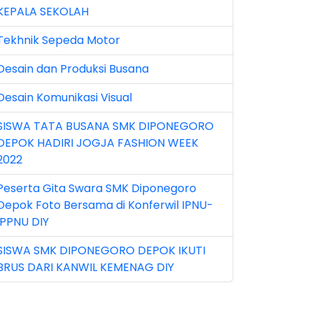
KEPALA SEKOLAH
n 2025 (1)
Tekhnik Sepeda Motor
n 2026 (5)
Desain dan Produksi Busana
r 2023 (8)
Desain Komunikasi Visual
r 2024 (1)
SISWA TATA BUSANA SMK DIPONEGORO
r 2026 (3)
DEPOK HADIRI JOGJA FASHION WEEK
y 2026 (16)
2022
v 2022 (101)
Peserta Gita Swara SMK Diponegoro
Depok Foto Bersama di Konferwil IPNU-
v 2023 (5)
IPPNU DIY
v 2025 (15)
SISWA SMK DIPONEGORO DEPOK IKUTI
BRUS DARI KANWIL KEMENAG DIY
t 2024 (2)
t 2025 (23)