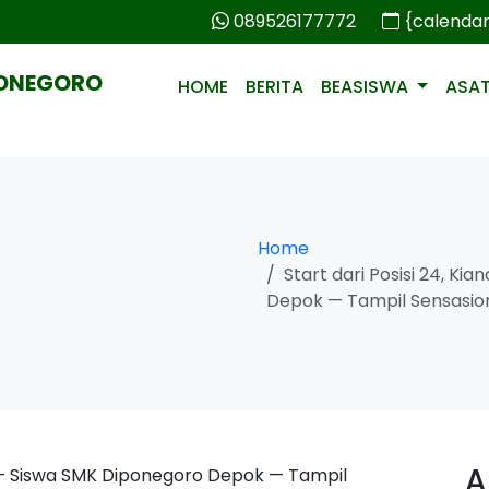
089526177772
{calenda
PONEGORO
HOME
BERITA
BEASISWA
ASA
Home
Start dari Posisi 24, K
Depok — Tampil Sensasion
A