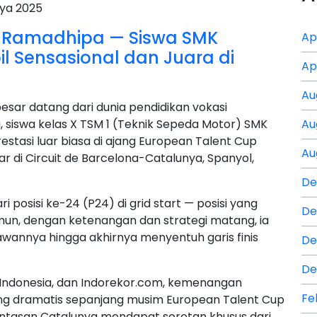
dra Ramadhipa — Siswa SMK
Ap
 Sensasional dan Juara di
Ap
Au
ar datang dari dunia pendidikan vokasi
siswa kelas X TSM 1 (Teknik Sepeda Motor) SMK
Au
tasi luar biasa di ajang European Talent Cup
Au
r di Circuit de Barcelona-Catalunya, Spanyol,
De
 posisi ke-24 (P24) di grid start — posisi yang
De
mun, dengan ketenangan dan strategi matang, ia
lawannya hingga akhirnya menyentuh garis finis
De
De
 Indonesia, dan Indorekor.com, kemenangan
Fe
ling dramatis sepanjang musim European Talent Cup
 lintasan Catalunya mendapat sorotan khusus dari