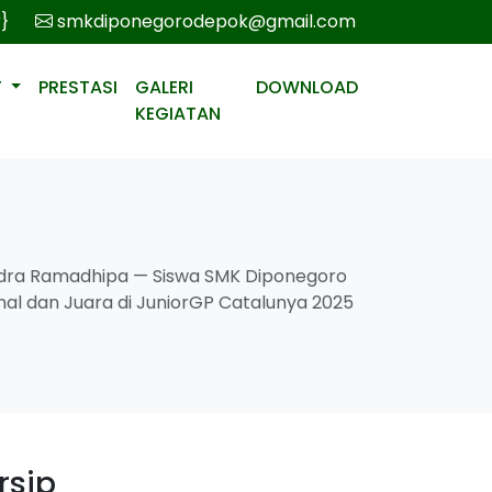
r}
smkdiponegorodepok@gmail.com
T
PRESTASI
GALERI
DOWNLOAD
KEGIATAN
iandra Ramadhipa — Siswa SMK Diponegoro
al dan Juara di JuniorGP Catalunya 2025
rsip