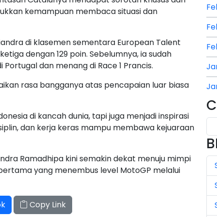
Fe
jukkan kemampuan membaca situasi dan
Fe
iandra di klasemen sementara European Talent
Fe
t ketiga dengan 129 poin. Sebelumnya, ia sudah
 Portugal dan menang di Race 1 Prancis.
Ja
kan rasa bangganya atas pencapaian luar biasa
Ja
C
Ja
sia di kancah dunia, tapi juga menjadi inspirasi
Ju
siplin, dan kerja keras mampu membawa kejuaraan
B
Ju
Kiandra Ramadhipa kini semakin dekat menuju mimpi
Ju
 pertama yang menembus level MotoGP melalui
Ju
ok
Copy Link
Ju