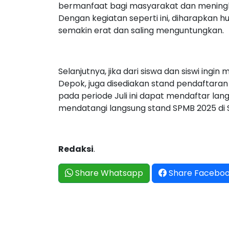
bermanfaat bagi masyarakat dan meningkat
Dengan kegiatan seperti ini, diharapkan
semakin erat dan saling menguntungkan.
Selanjutnya, jika dari siswa dan siswi ingi
Depok, juga disediakan stand pendaftaran
pada periode Juli ini dapat mendaftar la
mendatangi langsung stand SPMB 2025 di
Redaksi
.
Share Whatsapp
Share Facebo