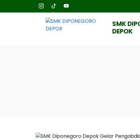
SMK DI
DEPOK