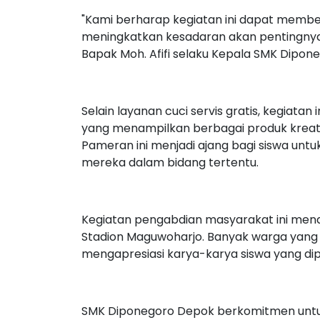
"Kami berharap kegiatan ini dapat membe
meningkatkan kesadaran akan pentingnya
Bapak Moh. Afifi selaku Kepala SMK Dipon
Selain layanan cuci servis gratis, kegiata
yang menampilkan berbagai produk kreati
Pameran ini menjadi ajang bagi siswa un
mereka dalam bidang tertentu.
Kegiatan pengabdian masyarakat ini mend
Stadion Maguwoharjo. Banyak warga yang 
mengapresiasi karya-karya siswa yang di
SMK Diponegoro Depok berkomitmen untu