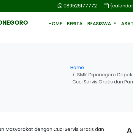
089526177772
{calenda
PONEGORO
HOME
BERITA
BEASISWA
ASA
Home
SMK Diponegoro Depok
Cuci Servis Gratis dan P
A