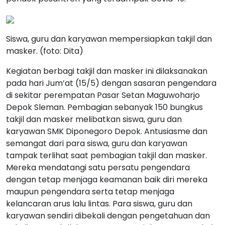
Siswa, guru dan karyawan mempersiapkan takjil dan
masker. (foto: Dita)
Kegiatan berbagi takjil dan masker ini dilaksanakan
pada hari Jum’at (15/5) dengan sasaran pengendara
di sekitar perempatan Pasar Setan Maguwoharjo
Depok Sleman. Pembagian sebanyak 150 bungkus
takjil dan masker melibatkan siswa, guru dan
karyawan SMK Diponegoro Depok. Antusiasme dan
semangat dari para siswa, guru dan karyawan
tampak terlihat saat pembagian takjil dan masker.
Mereka mendatangi satu persatu pengendara
dengan tetap menjaga keamanan baik diri mereka
maupun pengendara serta tetap menjaga
kelancaran arus lalu lintas. Para siswa, guru dan
karyawan sendiri dibekali dengan pengetahuan dan