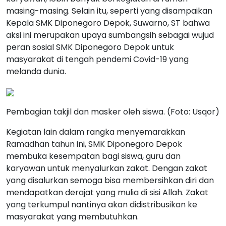
masing-masing. Selain itu, seperti yang disampaikan
Kepala SMK Diponegoro Depok, Suwarno, ST bahwa
aksi ini merupakan upaya sumbangsih sebagai wujud
peran sosial SMK Diponegoro Depok untuk
masyarakat di tengah pendemi Covid-19 yang
melanda dunia.
Pembagian takjil dan masker oleh siswa. (Foto: Usqor)
Kegiatan lain dalam rangka menyemarakkan
Ramadhan tahun ini, SMK Diponegoro Depok
membuka kesempatan bagi siswa, guru dan
karyawan untuk menyalurkan zakat. Dengan zakat
yang disalurkan semoga bisa membersihkan diri dan
mendapatkan derajat yang mulia di sisi Allah. Zakat
yang terkumpul nantinya akan didistribusikan ke
masyarakat yang membutuhkan.