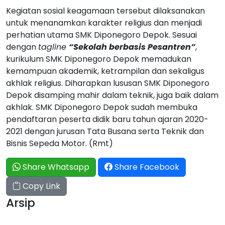
Kegiatan sosial keagamaan tersebut dilaksanakan
untuk menanamkan karakter religius dan menjadi
perhatian utama SMK Diponegoro Depok. Sesuai
dengan
tagline
“Sekolah berbasis Pesantren”
,
kurikulum SMK Diponegoro Depok memadukan
kemampuan akademik, ketrampilan dan sekaligus
akhlak religius. Diharapkan lususan SMK Diponegoro
Depok disamping mahir dalam teknik, juga baik dalam
akhlak. SMK Diponegoro Depok sudah membuka
pendaftaran peserta didik baru tahun ajaran 2020-
2021 dengan jurusan Tata Busana serta Teknik dan
Bisnis Sepeda Motor. (Rmt)
Share Whatsapp
Share Facebook
Copy Link
Arsip