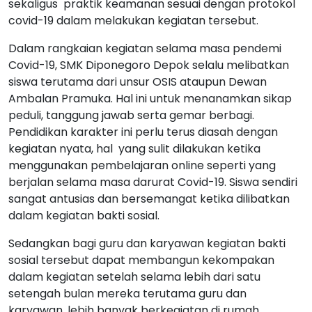
sekaligus praktik keamanan sesuai dengan protokol
covid-19 dalam melakukan kegiatan tersebut.
Dalam rangkaian kegiatan selama masa pendemi
Covid-19, SMK Diponegoro Depok selalu melibatkan
siswa terutama dari unsur OSIS ataupun Dewan
Ambalan Pramuka. Hal ini untuk menanamkan sikap
peduli, tanggung jawab serta gemar berbagi.
Pendidikan karakter ini perlu terus diasah dengan
kegiatan nyata, hal yang sulit dilakukan ketika
menggunakan pembelajaran online seperti yang
berjalan selama masa darurat Covid-19. Siswa sendiri
sangat antusias dan bersemangat ketika dilibatkan
dalam kegiatan bakti sosial.
Sedangkan bagi guru dan karyawan kegiatan bakti
sosial tersebut dapat membangun kekompakan
dalam kegiatan setelah selama lebih dari satu
setengah bulan mereka terutama guru dan
karyawan, lebih banyak berkegiatan di rumah