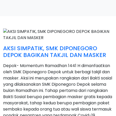
AKSI SIMPATIK, SMK DIPONEGORO
DEPOK BAGIKAN TAKJIL DAN MASKER
Depok- Momentum Ramadhan 1441 H dimanfaatkan
oleh SMK Diponegoro Depok untuk berbagi takjil dan
masker. Aksi ini merupakan rangkaian dari Bakti sosial
yang dilaksanakan SMK Diponegoro Depok selama
bulan Ramadhan ini. Tahap pertama dari rangkaian
Bakti Sosial berupa pembagian masker gratis kepada
masyarakat, tahap kedua berupa pembagian paket
sembako kepada orang tua atau wali siswa termasuk
pondok pesantren yang terdampak Covid-19.