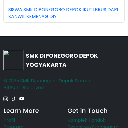
SISWA SMK DIPONEGORO DEPOK IKUTI BRUS DARI
Nov 2023 (5)
KANWIL KEMENAG DIY
Nov 2025 (15)
Oct 2024 (2)
Oct 2025 (23)
SMK DIPONEGORO DEPOK
Sep 2023 (6)
YOGYAKARTA
Sep 2024 (7)
© 2025 SMK Diponegoro Depok Sleman
Sep 2025 (6)
All Right Reserved.
Learn More
Get in Touch
Profil
Komplek Pondok
Program
Pesantren Diponegoro