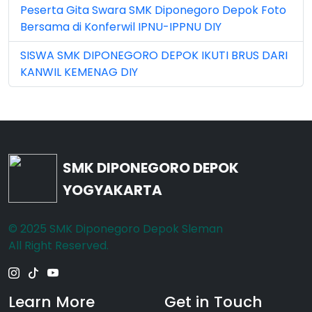
May 2026 (16)
Peserta Gita Swara SMK Diponegoro Depok Foto
Bersama di Konferwil IPNU-IPPNU DIY
Nov 2022 (101)
SISWA SMK DIPONEGORO DEPOK IKUTI BRUS DARI
Nov 2023 (5)
KANWIL KEMENAG DIY
Nov 2025 (15)
Oct 2024 (2)
Oct 2025 (23)
SMK DIPONEGORO DEPOK
Sep 2023 (6)
YOGYAKARTA
Sep 2024 (7)
© 2025 SMK Diponegoro Depok Sleman
Sep 2025 (6)
All Right Reserved.
Learn More
Get in Touch