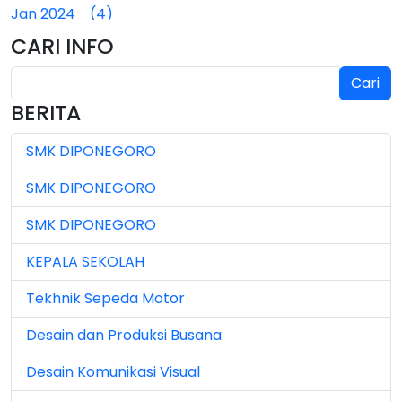
Jan 2024 (4)
CARI INFO
Jan 2025 (4)
Cari
Jul 2024 (2)
BERITA
Jul 2025 (3)
SMK DIPONEGORO
Jul 2026 (4)
SMK DIPONEGORO
Jun 2023 (7)
SMK DIPONEGORO
Jun 2024 (3)
KEPALA SEKOLAH
Jun 2025 (1)
Tekhnik Sepeda Motor
Jun 2026 (5)
Desain dan Produksi Busana
Mar 2023 (8)
Desain Komunikasi Visual
Mar 2024 (1)