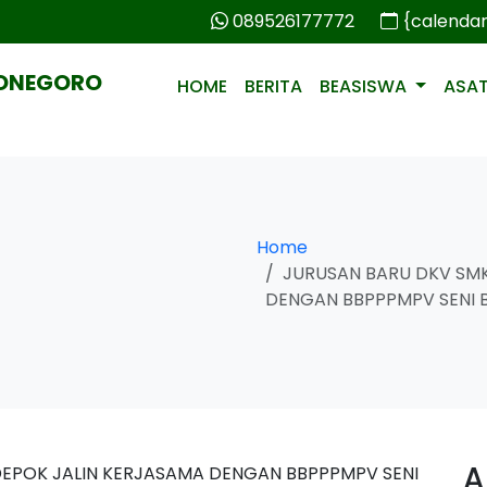
089526177772
{calenda
PONEGORO
HOME
BERITA
BEASISWA
ASA
Home
JURUSAN BARU DKV SM
DENGAN BBPPPMPV SENI 
A