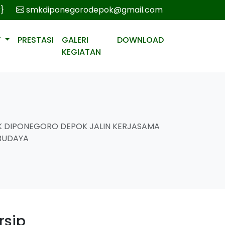
r}
smkdiponegorodepok@gmail.com
T
PRESTASI
GALERI
DOWNLOAD
KEGIATAN
K DIPONEGORO DEPOK JALIN KERJASAMA
BUDAYA
rsip