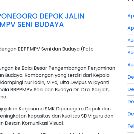
PONEGORO DEPOK JALIN
Ap
MPV SENI BUDAYA
Ap
Au
engan BBPPMPV Seni dan Budaya (Foto:
Au
Au
ngan ke Balai Besar Pengembangan Penjaminan
n Budaya. Rombongan yang terdiri dari Kepala
De
ampingi Nurliadin, M.Pd, Dita Dwigus Wijayanti
De
ala BBPPMPV Seni dan Budaya Dr. Dra. Sarjilah,
ima.
De
njajakan Kerjasama SMK Diponegoro Depok dan
De
ningkatan kapasitas dan kualitas SDM guru dan
Desain Komunikasi Visual.
Fe