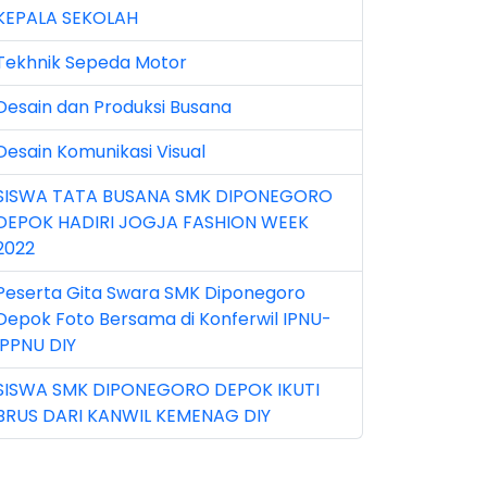
KEPALA SEKOLAH
n 2025 (1)
Tekhnik Sepeda Motor
n 2026 (5)
Desain dan Produksi Busana
r 2023 (8)
Desain Komunikasi Visual
r 2024 (1)
SISWA TATA BUSANA SMK DIPONEGORO
r 2026 (3)
DEPOK HADIRI JOGJA FASHION WEEK
y 2026 (16)
2022
v 2022 (101)
Peserta Gita Swara SMK Diponegoro
Depok Foto Bersama di Konferwil IPNU-
v 2023 (5)
IPPNU DIY
v 2025 (15)
SISWA SMK DIPONEGORO DEPOK IKUTI
BRUS DARI KANWIL KEMENAG DIY
t 2024 (2)
t 2025 (23)