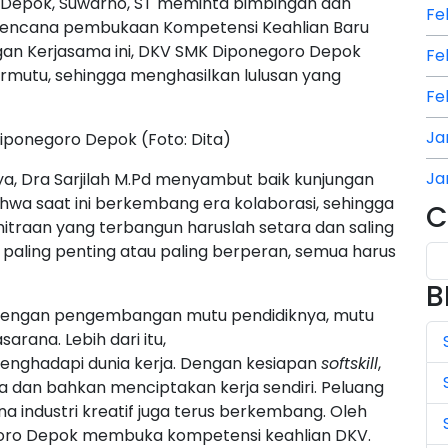
Depok, Suwarno, ST meminta bimbingan dan
Fe
rencana pembukaan Kompetensi Keahlian Baru
ngan Kerjasama ini, DKV SMK Diponegoro Depok
Fe
mutu, sehingga menghasilkan lulusan yang
Fe
Ja
ponegoro Depok (Foto: Dita)
Ja
a, Dra Sarjilah M.Pd menyambut baik kunjungan
wa saat ini berkembang era kolaborasi, sehingga
C
Ja
emitraan yang terbangun haruslah setara dan saling
paling penting atau paling berperan, semua harus
Ju
B
Ju
dengan pengembangan mutu pendidiknya, mutu
arana. Lebih dari itu,
Ju
menghadapi dunia kerja. Dengan kesiapan
softskill
,
Ju
rja dan bahkan menciptakan kerja sendiri. Peluang
na industri kreatif juga terus berkembang. Oleh
Ju
goro Depok membuka kompetensi keahlian DKV.