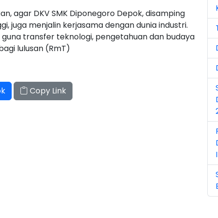
Ju
n, agar DKV SMK Diponegoro Depok, disamping
i, juga menjalin kerjasama dengan dunia industri.
Ju
 guna transfer teknologi, pengetahuan dan budaya
bagi lulusan (RmT)
Ma
Ma
Ma
ok
Copy Link
Ma
No
No
No
Oc
Oc