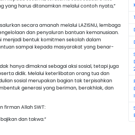
Ju
ng yang harus ditanamkan melalui contoh nyata,”
Ju
isalurkan secara amanah melalui LAZISNU, lembaga
Ma
engelolaan dan penyaluran bantuan kemanusiaan.
ni menjadi bentuk komitmen sekolah dalam
Ma
antuan sampai kepada masyarakat yang benar-
Ma
dak hanya dimaknai sebagai aksi sosial, tetapi juga
Ma
erta didik. Melalui keterlibatan orang tua dan
No
ulian sosial merupakan bagian tak terpisahkan
embentuk generasi yang beriman, berakhlak, dan
No
No
n firman Allah SWT:
Oc
ajikan dan takwa.”
Oc