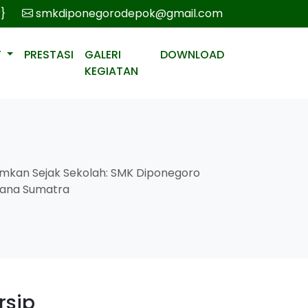
r}
smkdiponegorodepok@gmail.com
T
PRESTASI
GALERI
DOWNLOAD
KEGIATAN
amkan Sejak Sekolah: SMK Diponegoro
ana Sumatra
rsip