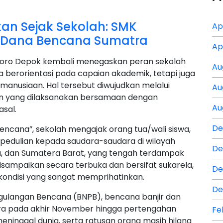
an Sejak Sekolah: SMK
Ap
 Dana Bencana Sumatra
Ap
oro Depok kembali menegaskan peran sekolah
Au
a berorientasi pada capaian akademik, tetapi juga
manusiaan. Hal tersebut diwujudkan melalui
Au
n yang dilaksanakan bersamaan dengan
Au
sal.
De
encana”, sekolah mengajak orang tua/wali siswa,
epedulian kepada saudara-saudara di wilayah
De
a, dan Sumatera Barat, yang tengah terdampak
disampaikan secara terbuka dan bersifat sukarela,
De
ondisi yang sangat memprihatinkan.
De
gulangan Bencana (BNPB), bencana banjir dan
ra pada akhir November hingga pertengahan
Fe
eninggal dunia, serta ratusan orang masih hilang