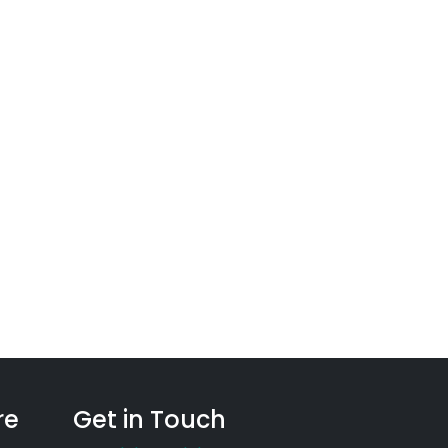
p 2023 (6)
p 2024 (7)
p 2025 (6)
re
Get in Touch