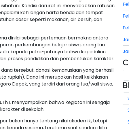
Fe
ibah ini. Kondisi darurat ini menyebabkan ratusan
engalami kehilangan harta benda dan tempat
Fe
uhan dasar seperti makanan, air bersih, dan
Fe
na dinilai sebagai pertemuan bermakna antara
Ja
aporan perkembangan belajar siswa, orang tua
Ja
yata kepada putra-putrinya bahwa kepedulian
ari proses pendidikan dan pembentukan karakter.
C
Ja
n dana tersebut, donasi kemanusiaan yang berhasil
Ju
a rupiah). Dana ini merupakan hasil keikhlasan
B
oro Depok, yang terdiri dari orang tua/wali siswa,
Ju
Ju
S.Th.I, menyampaikan bahwa kegiatan ini sengaja
karakter di sekolah.
Ju
apor bukan hanya tentang nilai akademik, tetapi
Ju
ulian kepada sesama, terutama saat saudara kita