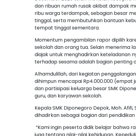
dan ribuan rumah rusak akibat dampak mus
ribu warga terdampak, sebagian besar m
tinggal, serta membutuhkan bantuan kebut
tempat tinggal sementara.
Momentum pengambilan rapor dipilih kare
sekolah dan orang tua. Selain menerima l
diajak untuk menghadirkan keteladanan n
terhadap sesama adalah bagian penting d
Alhamdulillah, dari kegiatan penggalanga
dihimpun mencapai Rp4.000.000 (empat jut
dan partisipasi keluarga besar SMK Diponeg
guru, dan karyawan sekolah.
Kepala SMK Diponegoro Depok, Moh. Afifi, 
dihadirkan sebagai bagian dari pendidikan 
“Kami ingin peserta didik belajar bahwa r
juga tentang nilai-nilai kehidupan. Keped