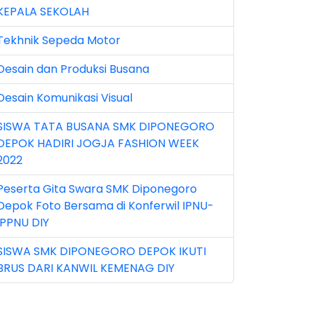
KEPALA SEKOLAH
n 2025 (1)
Tekhnik Sepeda Motor
n 2026 (5)
Desain dan Produksi Busana
r 2023 (8)
Desain Komunikasi Visual
r 2024 (1)
SISWA TATA BUSANA SMK DIPONEGORO
r 2026 (3)
DEPOK HADIRI JOGJA FASHION WEEK
y 2026 (16)
2022
v 2022 (101)
Peserta Gita Swara SMK Diponegoro
Depok Foto Bersama di Konferwil IPNU-
v 2023 (5)
IPPNU DIY
v 2025 (15)
SISWA SMK DIPONEGORO DEPOK IKUTI
BRUS DARI KANWIL KEMENAG DIY
t 2024 (2)
t 2025 (23)