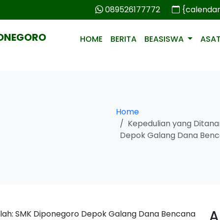
089526177772
{calenda
PONEGORO
HOME
BERITA
BEASISWA
ASA
Home
Kepedulian yang Ditan
Depok Galang Dana Benc
A