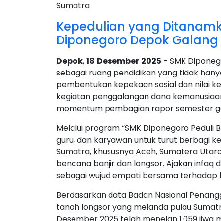
Kepedulian yang Ditanamk
Diponegoro Depok Galang
Depok
,
18
Desember
2025
- SMK Diponeg
sebagai ruang pendidikan yang tidak hany
pembentukan kepekaan sosial dan nilai ke
kegiatan penggalangan dana kemanusiaa
momentum pembagian rapor semester ga
Melalui program “SMK Diponegoro Peduli B
guru, dan karyawan untuk turut berbagi k
Sumatra, khususnya Aceh, Sumatera Utar
bencana banjir dan longsor. Ajakan infaq 
sebagai wujud empati bersama terhadap k
Berdasarkan data Badan Nasional Penang
tanah longsor yang melanda pulau Sumat
Desember 2025 telah menelan 1.059 jiwa m