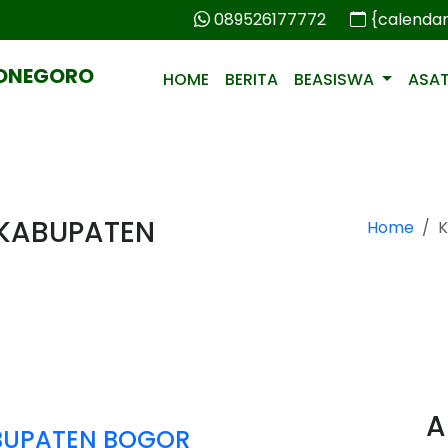
089526177772
{calenda
PONEGORO
HOME
BERITA
BEASISWA
ASA
 KABUPATEN
Home
K
A
BUPATEN BOGOR