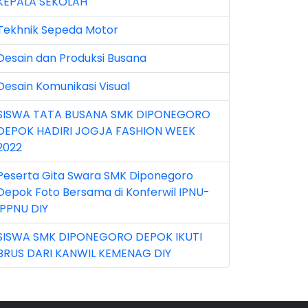
KEPALA SEKOLAH
n 2025 (1)
Tekhnik Sepeda Motor
n 2026 (5)
Desain dan Produksi Busana
r 2023 (8)
Desain Komunikasi Visual
r 2024 (1)
SISWA TATA BUSANA SMK DIPONEGORO
r 2026 (3)
DEPOK HADIRI JOGJA FASHION WEEK
y 2026 (16)
2022
v 2022 (101)
Peserta Gita Swara SMK Diponegoro
Depok Foto Bersama di Konferwil IPNU-
v 2023 (5)
IPPNU DIY
v 2025 (15)
SISWA SMK DIPONEGORO DEPOK IKUTI
BRUS DARI KANWIL KEMENAG DIY
t 2024 (2)
t 2025 (23)