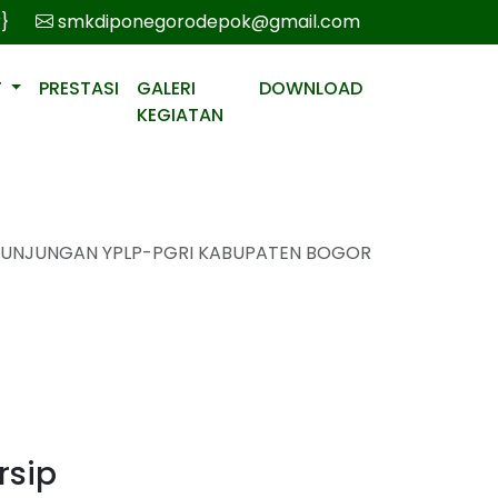
r}
smkdiponegorodepok@gmail.com
T
PRESTASI
GALERI
DOWNLOAD
KEGIATAN
UNJUNGAN YPLP-PGRI KABUPATEN BOGOR
rsip