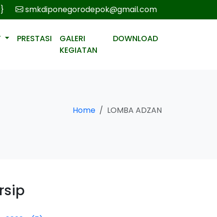
r}
smkdiponegorodepok@gmail.com
T
PRESTASI
GALERI
DOWNLOAD
KEGIATAN
Home
LOMBA ADZAN
rsip