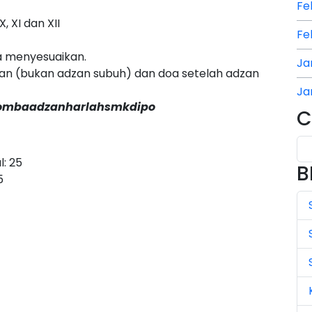
Fe
, XI dan XII
Fe
a menyesuaikan.
Ja
zan (bukan adzan subuh) dan doa setelah adzan
Ja
ombaadzanharlahsmkdipo
C
Ja
Ju
l: 25
B
Ju
5
Ju
Ju
Ju
Ju