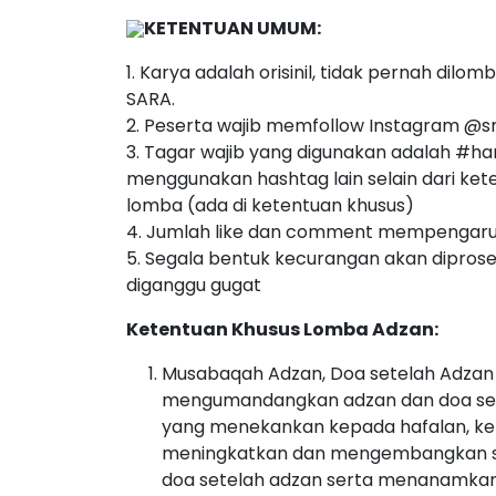
KETENTUAN UMUM:
1. Karya adalah orisinil, tidak pernah di
SARA.
2. Peserta wajib memfollow Instagram @s
3. Tagar wajib yang digunakan adalah #ha
menggunakan hashtag lain selain dari ket
lomba (ada di ketentuan khusus)
4. Jumlah like dan comment mempengaruh
5. Segala bentuk kecurangan akan diproses
diganggu gugat
Ketentuan Khusus Lomba Adzan:
Musabaqah Adzan, Doa setelah Adzan d
mengumandangkan adzan dan doa set
yang menekankan kepada hafalan, keb
meningkatkan dan mengembangkan s
doa setelah adzan serta menanamk