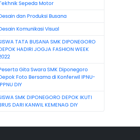
Tekhnik Sepeda Motor
n 2026 (5)
Desain dan Produksi Busana
r 2023 (8)
Desain Komunikasi Visual
r 2024 (1)
SISWA TATA BUSANA SMK DIPONEGORO
r 2026 (3)
DEPOK HADIRI JOGJA FASHION WEEK
y 2026 (16)
2022
v 2022 (101)
Peserta Gita Swara SMK Diponegoro
Depok Foto Bersama di Konferwil IPNU-
v 2023 (5)
IPPNU DIY
v 2025 (15)
SISWA SMK DIPONEGORO DEPOK IKUTI
BRUS DARI KANWIL KEMENAG DIY
t 2024 (2)
t 2025 (23)
p 2023 (6)