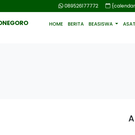
089526177772
{calenda
PONEGORO
HOME
BERITA
BEASISWA
ASA
A