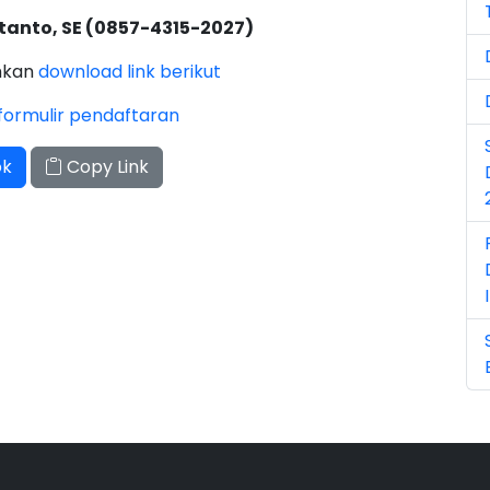
Ju
tanto, SE (0857-4315-2027)
Ma
ahkan
download link berikut
Ma
formulir pendaftaran
Ma
ok
Copy Link
Ma
No
No
No
Oc
Oc
Se