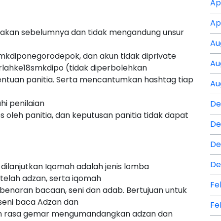
Ap
Ap
lombakan sebelumnya dan tidak mengandung unsur
Au
mkdiponegorodepok, dan akun tidak diprivate
Au
rlahke18smkdipo (tidak diperbolehkan
entuan panitia. Serta mencantumkan hashtag tiap
Au
i penilaian
De
 oleh panitia, dan keputusan panitia tidak dapat
De
De
De
ilanjutkan Iqomah adalah jenis lomba
elah adzan, serta iqomah
Fe
enaran bacaan, seni dan adab. Bertujuan untuk
eni baca Adzan dan
Fe
an rasa gemar mengumandangkan adzan dan