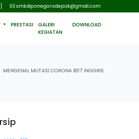
r}
smkdiponegorodepok@gmail.com
T
PRESTASI
GALERI
DOWNLOAD
KEGIATAN
MENGENAL MUTASI CORONA B117 INGGRIS
rsip