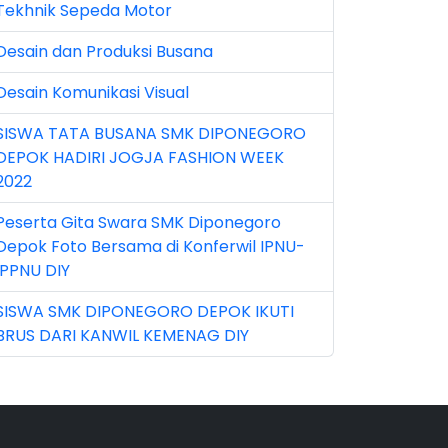
Tekhnik Sepeda Motor
n 2026 (5)
Desain dan Produksi Busana
r 2023 (8)
Desain Komunikasi Visual
r 2024 (1)
SISWA TATA BUSANA SMK DIPONEGORO
r 2026 (3)
DEPOK HADIRI JOGJA FASHION WEEK
y 2026 (16)
2022
v 2022 (101)
Peserta Gita Swara SMK Diponegoro
Depok Foto Bersama di Konferwil IPNU-
v 2023 (5)
IPPNU DIY
v 2025 (15)
SISWA SMK DIPONEGORO DEPOK IKUTI
BRUS DARI KANWIL KEMENAG DIY
t 2024 (2)
t 2025 (23)
p 2023 (6)