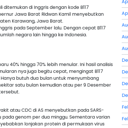
Ap
i ditemukan di Inggris dengan kode B117
Ap
Gubernur Jawa Barat Ridwan Kamil menyebutkan
upaten Karawang, Jawa Barat.
Au
 Inggris pada September lalu. Dengan cepat B117
jumlah negara lain hingga ke Indonesia.
Au
Au
De
ru 40% hingga 70% lebih menular. Ini hasil analisis
nularan nya juga begitu cepat, mengingat B117
De
. Hanya butuh dua bulan untuk menyumbang
De
 sekitar satu bulan kemudian atau per 9 Desember
ersebut.
De
Fe
akit atau CDC di AS menyebutkan pada SARS-
 pada genom per dua minggu. Sementara varian
Fe
yebabkan lonjakan protein di permukaan virus