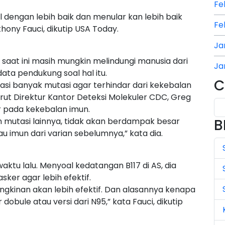
Fe
dengan lebih baik dan menular kan lebih baik
Fe
thony Fauci, dikutip USA Today.
Ja
 saat ini masih mungkin melindungi manusia dari
Ja
ata pendukung soal hal itu.
C
i banyak mutasi agar terhindar dari kekebalan
Ja
rut Direktur Kantor Deteksi Molekuler CDC, Greg
Ju
r pada kekebalan imun.
n mutasi lainnya, tidak akan berdampak besar
B
Ju
u imun dari varian sebelumnya,” kata dia.
Ju
aktu lalu. Menyoal kedatangan B117 di AS, dia
Ju
er agar lebih efektif.
ngkinan akan lebih efektif. Dan alasannya kenapa
Ju
ule atau versi dari N95,” kata Fauci, dikutip
Ju