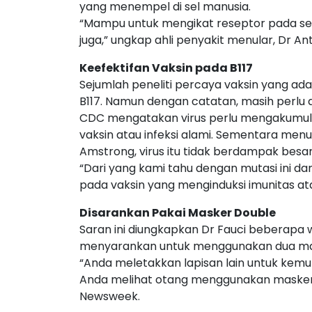
yang menempel di sel manusia.
“Mampu untuk mengikat reseptor pada sel 
juga,” ungkap ahli penyakit menular, Dr An
Keefektifan Vaksin pada B117
Sejumlah peneliti percaya vaksin yang ada
B117. Namun dengan catatan, masih perlu d
CDC mengatakan virus perlu mengakumulas
vaksin atau infeksi alami. Sementara menu
Amstrong, virus itu tidak berdampak besa
“Dari yang kami tahu dengan mutasi ini da
pada vaksin yang menginduksi imunitas ata
Disarankan Pakai Masker Double
Saran ini diungkapkan Dr Fauci beberapa w
menyarankan untuk menggunakan dua mask
“Anda meletakkan lapisan lain untuk kemu
Anda melihat otang menggunakan masker dob
Newsweek.