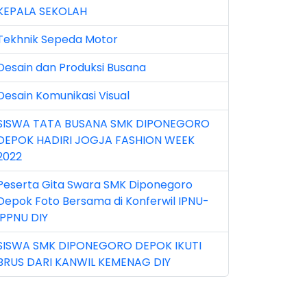
KEPALA SEKOLAH
n 2025 (1)
Tekhnik Sepeda Motor
n 2026 (5)
Desain dan Produksi Busana
r 2023 (8)
Desain Komunikasi Visual
r 2024 (1)
SISWA TATA BUSANA SMK DIPONEGORO
r 2026 (3)
DEPOK HADIRI JOGJA FASHION WEEK
y 2026 (16)
2022
v 2022 (101)
Peserta Gita Swara SMK Diponegoro
Depok Foto Bersama di Konferwil IPNU-
v 2023 (5)
IPPNU DIY
v 2025 (15)
SISWA SMK DIPONEGORO DEPOK IKUTI
BRUS DARI KANWIL KEMENAG DIY
t 2024 (2)
t 2025 (23)