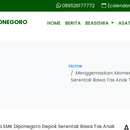
089526177772
{calenda
PONEGORO
HOME
BERITA
BEASISWA
ASA
Home
Menggemaskan: Momen 
Serentak Bawa Tas Anak 
A