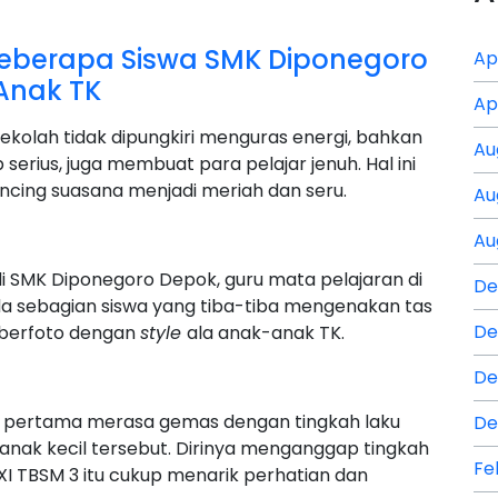
berapa Siswa SMK Diponegoro
Ap
Anak TK
Ap
kolah tidak dipungkiri menguras energi, bahkan
Au
erius, juga membuat para pelajar jenuh. Hal ini
cing suasana menjadi meriah dan seru.
Au
Au
di SMK Diponegoro Depok, guru mata pelajaran di
De
a sebagian siswa yang tiba-tiba mengenakan tas
De
 berfoto dengan
style
ala anak-anak TK.
De
jam pertama merasa gemas dengan tingkah laku
De
nak kecil tersebut. Dirinya menganggap tingkah
Fe
XI TBSM 3 itu cukup menarik perhatian dan