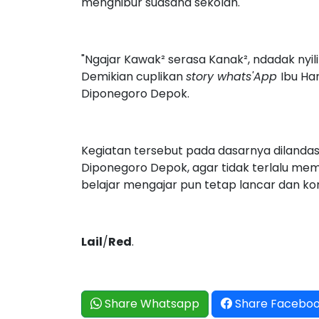
menghibur suasana sekolah.
"Ngajar Kawak² serasa Kanak², ndadak nyil
Demikian cuplikan
story whats'App
Ibu Ha
Diponegoro Depok.
Kegiatan tersebut pada dasarnya dilandas
Diponegoro Depok, agar tidak terlalu mem
belajar mengajar pun tetap lancar dan kon
Lail
/
Red
.
Share Whatsapp
Share Facebo