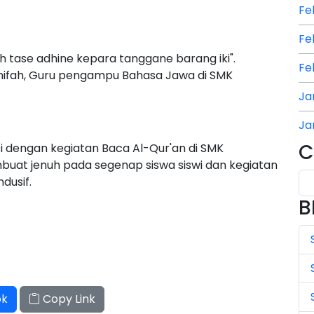
Fe
Fe
ih tase adhine kepara tanggane barang iki".
Fe
nifah, Guru pengampu Bahasa Jawa di SMK
Ja
Ja
C
i dengan kegiatan Baca Al-Qur'an di SMK
Ja
buat jenuh pada segenap siswa siswi dan kegiatan
dusif.
Ju
B
Ju
Ju
Ju
Ju
ok
Copy Link