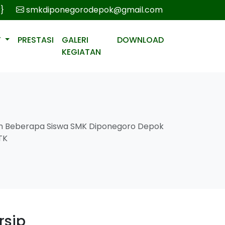
r}
smkdiponegorodepok@gmail.com
T
PRESTASI
GALERI
DOWNLOAD
KEGIATAN
Beberapa Siswa SMK Diponegoro Depok
TK
rsip