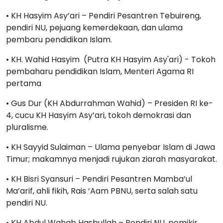
• KH Hasyim Asy’ari – Pendiri Pesantren Tebuireng,
pendiri NU, pejuang kemerdekaan, dan ulama
pembaru pendidikan Islam.
• KH. Wahid Hasyim (Putra KH Hasyim Asy'ari) - Tokoh
pembaharu pendidikan Islam, Menteri Agama RI
pertama
• Gus Dur (KH Abdurrahman Wahid) – Presiden RI ke-
4, cucu KH Hasyim Asy’ari, tokoh demokrasi dan
pluralisme.
• KH Sayyid Sulaiman – Ulama penyebar Islam di Jawa
Timur; makamnya menjadi rujukan ziarah masyarakat.
• KH Bisri Syansuri – Pendiri Pesantren Mamba’ul
Ma’arif, ahli fikih, Rais ‘Aam PBNU, serta salah satu
pendiri NU.
• KH Abdul Wahab Hasbullah – Pendiri NU, pemikir