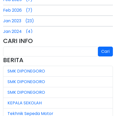
Feb 2026 (7)
Jan 2023 (23)
Jan 2024 (4)
CARI INFO
Jan 2025 (4)
Cari
Jul 2024 (2)
BERITA
Jul 2025 (3)
SMK DIPONEGORO
Jul 2026 (4)
SMK DIPONEGORO
Jun 2023 (7)
SMK DIPONEGORO
Jun 2024 (3)
KEPALA SEKOLAH
Jun 2025 (1)
Tekhnik Sepeda Motor