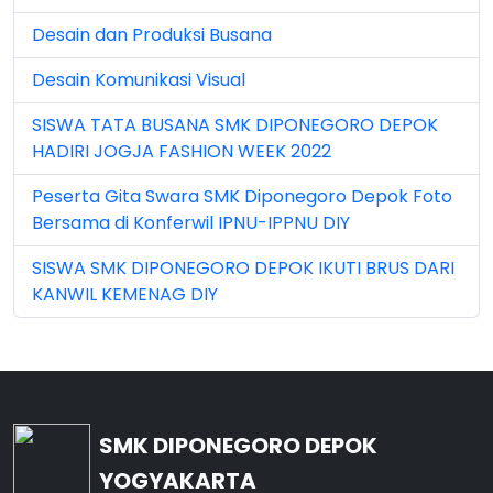
Jun 2026 (5)
Desain dan Produksi Busana
Mar 2023 (8)
Desain Komunikasi Visual
Mar 2024 (1)
SISWA TATA BUSANA SMK DIPONEGORO DEPOK
Mar 2026 (3)
HADIRI JOGJA FASHION WEEK 2022
May 2026 (16)
Peserta Gita Swara SMK Diponegoro Depok Foto
Bersama di Konferwil IPNU-IPPNU DIY
Nov 2022 (101)
SISWA SMK DIPONEGORO DEPOK IKUTI BRUS DARI
Nov 2023 (5)
KANWIL KEMENAG DIY
Nov 2025 (15)
Oct 2024 (2)
Oct 2025 (23)
SMK DIPONEGORO DEPOK
Sep 2023 (6)
YOGYAKARTA