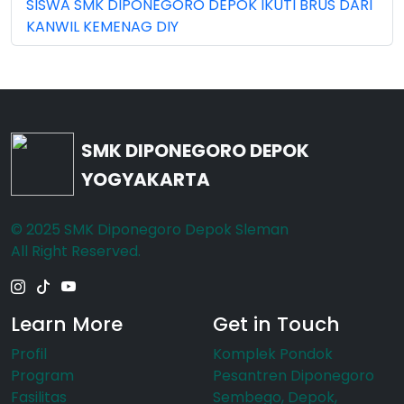
SISWA SMK DIPONEGORO DEPOK IKUTI BRUS DARI
Nov 2023 (5)
KANWIL KEMENAG DIY
Nov 2025 (15)
Oct 2024 (2)
Oct 2025 (23)
SMK DIPONEGORO DEPOK
Sep 2023 (6)
YOGYAKARTA
Sep 2024 (7)
© 2025 SMK Diponegoro Depok Sleman
Sep 2025 (6)
All Right Reserved.
Learn More
Get in Touch
Profil
Komplek Pondok
Program
Pesantren Diponegoro
Fasilitas
Sembego, Depok,