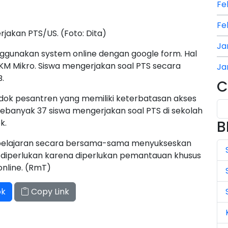
Fe
Fe
akan PTS/US. (Foto: Dita)
Ja
nggunakan system online dengan google form. Hal
KM Mikro. Siswa mengerjakan soal PTS secara
Ja
B.
C
Ja
ndok pesantren yang memiliki keterbatasan akses
Ju
ebanyak 37 siswa mengerjakan soal PTS di sekolah
k.
B
Ju
ata pelajaran secara bersama-sama menyukseskan
Ju
si diperlukan karena diperlukan pemantauan khusus
nline. (RmT)
Ju
ok
Copy Link
Ju
Ju