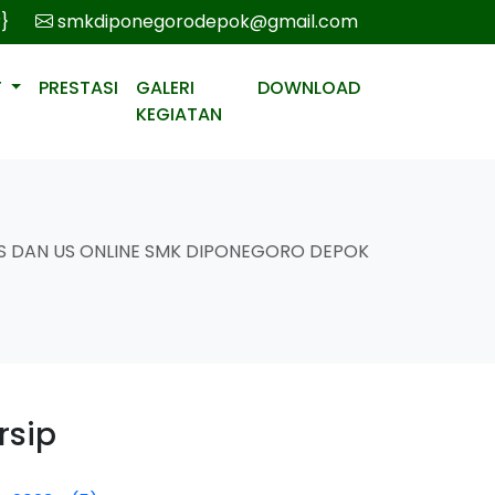
r}
smkdiponegorodepok@gmail.com
T
PRESTASI
GALERI
DOWNLOAD
KEGIATAN
S DAN US ONLINE SMK DIPONEGORO DEPOK
rsip