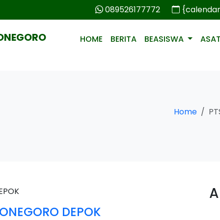
089526177772
{calenda
PONEGORO
HOME
BERITA
BEASISWA
ASA
Home
PT
A
IPONEGORO DEPOK