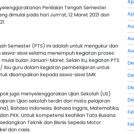
Ap
yelenggarakanan Penilaian Tengah Semester
Ap
g dimulai pada hari Jum’at, 12 Maret 2021 dan
21.
Au
Au
gah Semester (PTS) ini adalah untuk mengukur dan
Au
h siswa-siswi selama menempuh kegiatan proses
ulai bulan Januari-Maret. Selain itu, kegiatan PTS
De
pak/ Ibu guru dalam kegiatan pembelajaran untuk
tuk disampaikan kepada siswa-siswi SMK
De
De
pok juga menyelenggarakan Ujian Sekolah (US)
De
lajaran Ujian sekolah terdiri dari mata pelajaran
ama), Bahasa Indonesia, Bahasa Inggris, Matematika,
Fe
dan PKK. Untuk kompetensi keahlian Tata Busana
sedangkan Teknik dan Bisnis Sepeda Motor
Fe
el dan casis.