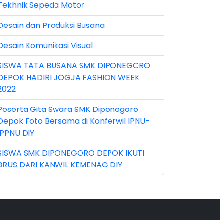
Tekhnik Sepeda Motor
n 2026 (5)
Desain dan Produksi Busana
r 2023 (8)
Desain Komunikasi Visual
r 2024 (1)
SISWA TATA BUSANA SMK DIPONEGORO
r 2026 (3)
DEPOK HADIRI JOGJA FASHION WEEK
y 2026 (16)
2022
v 2022 (101)
Peserta Gita Swara SMK Diponegoro
Depok Foto Bersama di Konferwil IPNU-
v 2023 (5)
IPPNU DIY
v 2025 (15)
SISWA SMK DIPONEGORO DEPOK IKUTI
BRUS DARI KANWIL KEMENAG DIY
t 2024 (2)
t 2025 (23)
p 2023 (6)