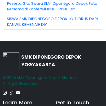
May 2026 (16)
Peserta Gita Swara SMK Diponegoro Depok Foto
Bersama di Konferwil IPNU-IPPNU DIY
Nov 2022 (101)
SISWA SMK DIPONEGORO DEPOK IKUTI BRUS DARI
Nov 2023 (5)
KANWIL KEMENAG DIY
Nov 2025 (15)
Oct 2024 (2)
Oct 2025 (23)
SMK DIPONEGORO DEPOK
Sep 2023 (6)
YOGYAKARTA
Sep 2024 (7)
© 2025 SMK Diponegoro Depok Sleman
Sep 2025 (6)
All Right Reserved.
Learn More
Get in Touch