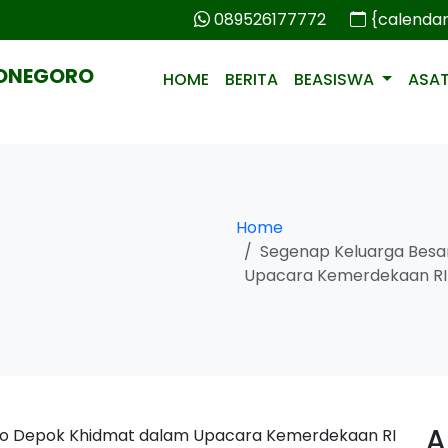
089526177772
{calenda
PONEGORO
HOME
BERITA
BEASISWA
ASA
Home
Segenap Keluarga Besa
Upacara Kemerdekaan RI
A