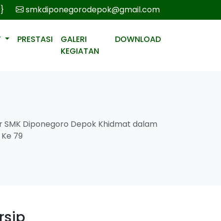
r}
smkdiponegorodepok@gmail.com
T
PRESTASI
GALERI
DOWNLOAD
KEGIATAN
r SMK Diponegoro Depok Khidmat dalam
 Ke 79
rsip