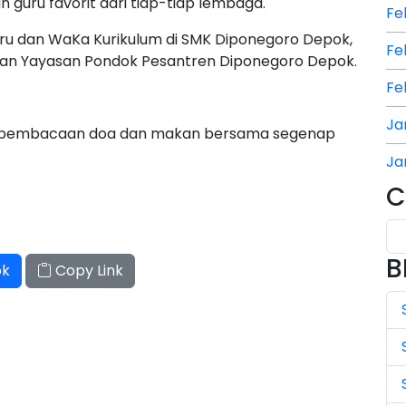
guru favorit dari tiap-tiap lembaga.
Fe
Guru dan WaKa Kurikulum di SMK Diponegoro Depok,
Fe
ilihan Yayasan Pondok Pesantren Diponegoro Depok.
Fe
Ja
n pembacaan doa dan makan bersama segenap
Ja
C
Ja
Ju
B
ok
Copy Link
Ju
Ju
Ju
Ju