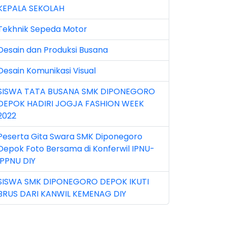
KEPALA SEKOLAH
n 2025 (1)
Tekhnik Sepeda Motor
n 2026 (5)
Desain dan Produksi Busana
r 2023 (8)
Desain Komunikasi Visual
r 2024 (1)
SISWA TATA BUSANA SMK DIPONEGORO
r 2026 (3)
DEPOK HADIRI JOGJA FASHION WEEK
y 2026 (16)
2022
v 2022 (101)
Peserta Gita Swara SMK Diponegoro
Depok Foto Bersama di Konferwil IPNU-
v 2023 (5)
IPPNU DIY
v 2025 (15)
SISWA SMK DIPONEGORO DEPOK IKUTI
BRUS DARI KANWIL KEMENAG DIY
t 2024 (2)
t 2025 (23)