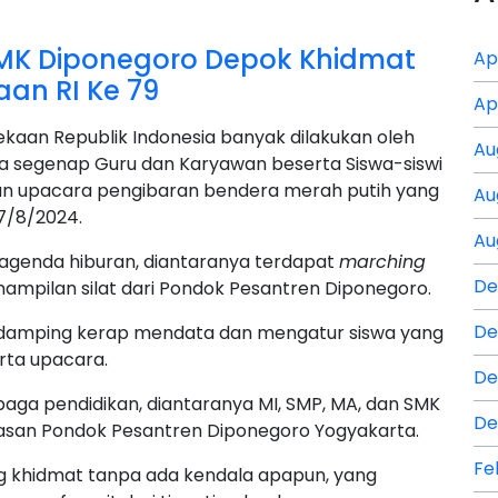
MK Diponegoro Depok Khidmat
Ap
an RI Ke 79
Ap
aan Republik Indonesia banyak dilakukan oleh
Au
la segenap Guru dan Karyawan beserta Siswa-siswi
n upacara pengibaran bendera merah putih yang
Au
7/8/2024.
Au
agenda hiburan, diantaranya terdapat
marching
De
ampilan silat dari Pondok Pesantren Diponegoro.
De
ndamping kerap mendata dan mengatur siswa yang
rta upacara.
De
baga pendidikan, diantaranya MI, SMP, MA, dan SMK
De
asan Pondok Pesantren Diponegoro Yogyakarta.
Fe
 khidmat tanpa ada kendala apapun, yang