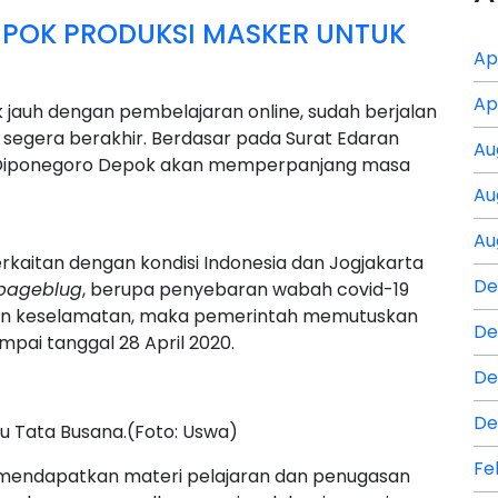
EPOK PRODUKSI MASKER UNTUK
Ap
Ap
jauh dengan pembelajaran online, sudah berjalan
segera berakhir. Berdasar pada Surat Edaran
Au
K Diponegoro Depok akan memperpanjang masa
Au
Au
rkaitan dengan kondisi Indonesia dan Jogjakarta
De
pageblug
, berupa penyebaran wabah covid-19
an keselamatan, maka pemerintah memutuskan
De
ai tanggal 28 April 2020.
De
De
ru Tata Busana.(Foto: Uswa)
Fe
mendapatkan materi pelajaran dan penugasan