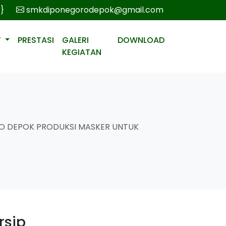
r}
smkdiponegorodepok@gmail.com
T
PRESTASI
GALERI
DOWNLOAD
KEGIATAN
O DEPOK PRODUKSI MASKER UNTUK
rsip