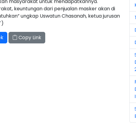
tkan masyarakat untuk mendapatkannya.
Ju
kat, keuntungan dari penjualan masker akan di
uhkan” ungkap Uswatun Chasanah, ketua jurusan
Ju
T)
Ma
ok
Copy Link
Ma
Ma
Ma
No
No
No
Oc
Oc