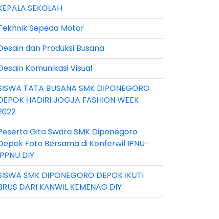
KEPALA SEKOLAH
n 2025 (1)
Tekhnik Sepeda Motor
n 2026 (5)
Desain dan Produksi Busana
r 2023 (8)
Desain Komunikasi Visual
r 2024 (1)
SISWA TATA BUSANA SMK DIPONEGORO
r 2026 (3)
DEPOK HADIRI JOGJA FASHION WEEK
y 2026 (16)
2022
v 2022 (101)
Peserta Gita Swara SMK Diponegoro
Depok Foto Bersama di Konferwil IPNU-
v 2023 (5)
IPPNU DIY
v 2025 (15)
SISWA SMK DIPONEGORO DEPOK IKUTI
BRUS DARI KANWIL KEMENAG DIY
t 2024 (2)
t 2025 (23)