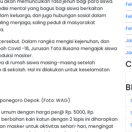
entu akan memunculkan rasa jenuh bagi para siswa.
Fe
kondisi mental yang bagus bagi siswa berkaitan
lam keluarga, dan juga hubungan sosial dalam
Fe
ing menjaga, saling peduli di masyarakat
Fe
a.
Ja
tersebut. Dalam rangka mengisi kejenuhan, dan
 Covid -18, Jurusan Tata Busana mengajak siswa
Ja
oduksi masker.
C
iswa di rumah siswa masing-masing setelah
Ja
 sekolah. Hal ini dilakukan untuk keselamatan
Ju
B
Ju
iponegoro Depok. (Foto: WAG)
Ju
ra umum dengan harga per@ Rp. 5000, Rp.
Ju
berbahan kain katun dengan 2 lapis ini diharapkan
Ju
asker untuk aktivitas sehari-hari, mengingat