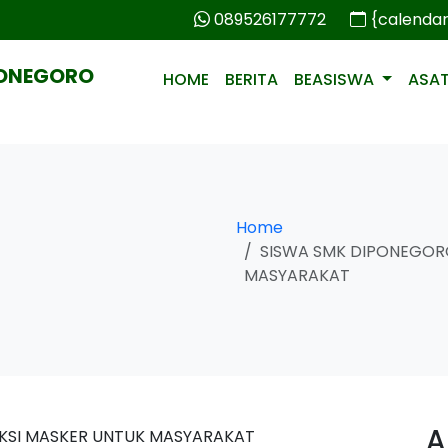
089526177772
{calenda
PONEGORO
HOME
BERITA
BEASISWA
ASA
Home
SISWA SMK DIPONEGOR
MASYARAKAT
A