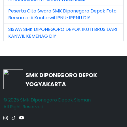
May 2026 (16)
Peserta Gita Swara SMK Diponegoro Depok Foto
Bersama di Konferwil IPNU-IPPNU DIY
Nov 2022 (101)
SISWA SMK DIPONEGORO DEPOK IKUTI BRUS DARI
Nov 2023 (5)
KANWIL KEMENAG DIY
Nov 2025 (15)
Oct 2024 (2)
Oct 2025 (23)
SMK DIPONEGORO DEPOK
Sep 2023 (6)
YOGYAKARTA
Sep 2024 (7)
© 2025 SMK Diponegoro Depok Sleman
Sep 2025 (6)
All Right Reserved.