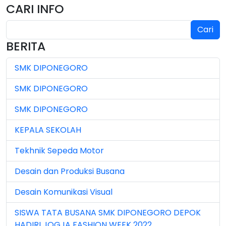
CARI INFO
Jan 2025 (4)
Cari
Jul 2024 (2)
BERITA
Jul 2025 (3)
SMK DIPONEGORO
Jul 2026 (4)
SMK DIPONEGORO
Jun 2023 (7)
SMK DIPONEGORO
Jun 2024 (3)
KEPALA SEKOLAH
Jun 2025 (1)
Tekhnik Sepeda Motor
Jun 2026 (5)
Desain dan Produksi Busana
Mar 2023 (8)
Desain Komunikasi Visual
Mar 2024 (1)
SISWA TATA BUSANA SMK DIPONEGORO DEPOK
Mar 2026 (3)
HADIRI JOGJA FASHION WEEK 2022