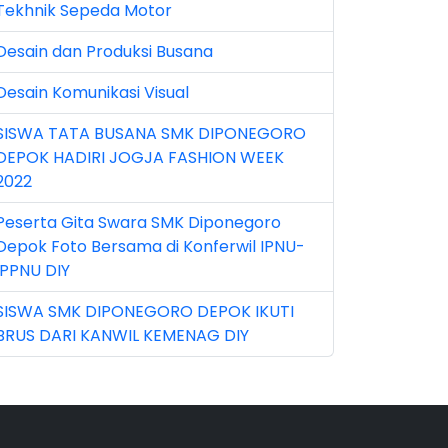
Tekhnik Sepeda Motor
n 2026 (5)
Desain dan Produksi Busana
r 2023 (8)
Desain Komunikasi Visual
r 2024 (1)
SISWA TATA BUSANA SMK DIPONEGORO
r 2026 (3)
DEPOK HADIRI JOGJA FASHION WEEK
y 2026 (16)
2022
v 2022 (101)
Peserta Gita Swara SMK Diponegoro
Depok Foto Bersama di Konferwil IPNU-
v 2023 (5)
IPPNU DIY
v 2025 (15)
SISWA SMK DIPONEGORO DEPOK IKUTI
BRUS DARI KANWIL KEMENAG DIY
t 2024 (2)
t 2025 (23)
p 2023 (6)