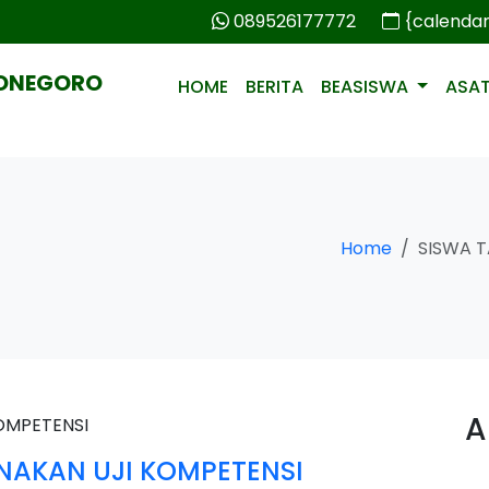
089526177772
{calenda
PONEGORO
HOME
BERITA
BEASISWA
ASA
Home
SISWA T
A
NAKAN UJI KOMPETENSI