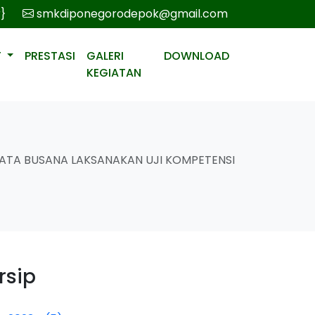
r}
smkdiponegorodepok@gmail.com
T
PRESTASI
GALERI
DOWNLOAD
KEGIATAN
ATA BUSANA LAKSANAKAN UJI KOMPETENSI
rsip