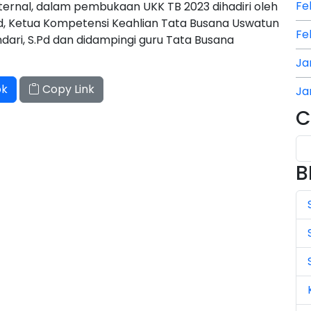
Fe
ternal, dalam pembukaan UKK TB 2023 dihadiri oleh
Pd, Ketua Kompetensi Keahlian Tata Busana Uswatun
Fe
ndari, S.Pd dan didampingi guru Tata Busana
Ja
ok
Copy Link
Ja
C
Ja
Ju
B
Ju
Ju
Ju
Ju
Ju