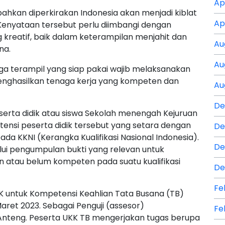
Ap
hkan diperkirakan Indonesia akan menjadi kiblat
Ap
Kenyataan tersebut perlu diimbangi dengan
reatif, baik dalam keterampilan menjahit dan
Au
na.
Au
ga terampil yang siap pakai wajib melaksanakan
menghasilkan tenaga kerja yang kompeten dan
Au
De
serta didik atau siswa Sekolah menengah Kejuruan
nsi peserta didik tersebut yang setara dengan
De
 pada KKNI (Kerangka Kualifikasi Nasional Indonesia).
De
alui pengumpulan bukti yang relevan untuk
tau belum kompeten pada suatu kualifikasi
De
Fe
untuk Kompetensi Keahlian Tata Busana (TB)
Maret 2023. Sebagai Penguji (assesor)
Fe
a Anteng. Peserta UKK TB mengerjakan tugas berupa