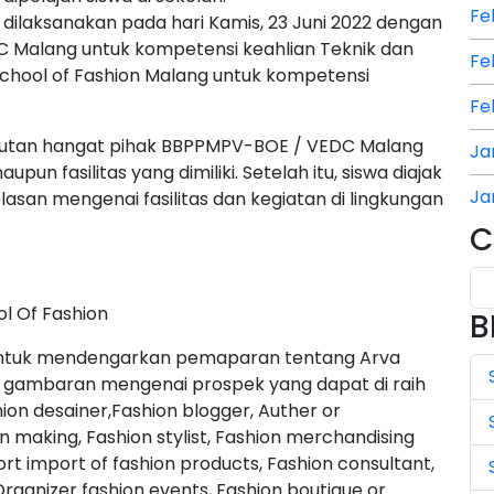
Fe
dilaksanakan pada hari Kamis, 23 Juni 2022 dengan
 Malang untuk kompetensi keahlian Teknik dan
Fe
School of Fashion Malang untuk kompetensi
Fe
utan hangat pihak BBPPMPV-BOE / VEDC Malang
Ja
n fasilitas yang dimiliki. Setelah itu, siswa diajak
Ja
lasan mengenai fasilitas dan kegiatan di lingkungan
C
Ja
Ju
ol Of Fashion
B
Ju
untuk mendengarkan pemaparan tentang Arva
Ju
n gambaran mengenai prospek yang dapat di raih
on desainer,Fashion blogger, Auther or
Ju
n making, Fashion stylist, Fashion merchandising
rt import of fashion products, Fashion consultant,
Ju
Organizer fashion events, Fashion boutique or