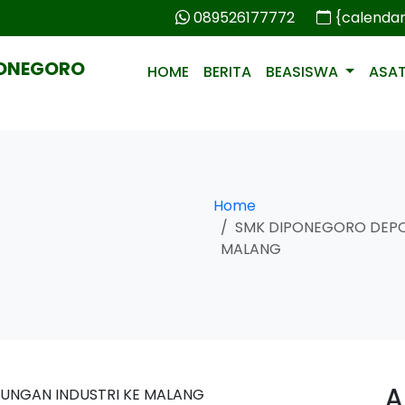
089526177772
{calenda
PONEGORO
HOME
BERITA
BEASISWA
ASA
Home
SMK DIPONEGORO DEPO
MALANG
A