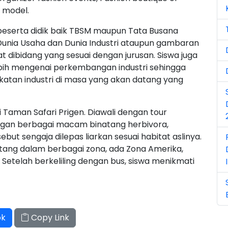
Ju
n model.
Ju
peserta didik baik TBSM maupun Tata Busana
nia Usaha dan Dunia Industri ataupun gambaran
Ma
ibidang yang sesuai dengan jurusan. Siswa juga
ih mengenai perkembangan industri sehingga
Ma
atan industri di masa yang akan datang yang
Ma
i Taman Safari Prigen. Diawali dengan tour
Ma
gan berbagai macam binatang herbivora,
No
ut sengaja dilepas liarkan sesuai habitat aslinya.
ng dalam berbagai zona, ada Zona Amerika,
No
. Setelah berkeliling dengan bus, siswa menikmati
No
Oc
ok
Copy Link
Oc