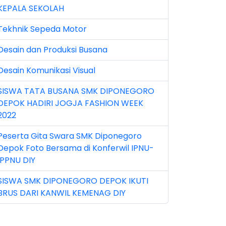
KEPALA SEKOLAH
n 2025 (1)
Tekhnik Sepeda Motor
n 2026 (5)
Desain dan Produksi Busana
r 2023 (8)
Desain Komunikasi Visual
r 2024 (1)
SISWA TATA BUSANA SMK DIPONEGORO
r 2026 (3)
DEPOK HADIRI JOGJA FASHION WEEK
y 2026 (16)
2022
v 2022 (101)
Peserta Gita Swara SMK Diponegoro
Depok Foto Bersama di Konferwil IPNU-
v 2023 (5)
IPPNU DIY
v 2025 (15)
SISWA SMK DIPONEGORO DEPOK IKUTI
BRUS DARI KANWIL KEMENAG DIY
t 2024 (2)
t 2025 (23)