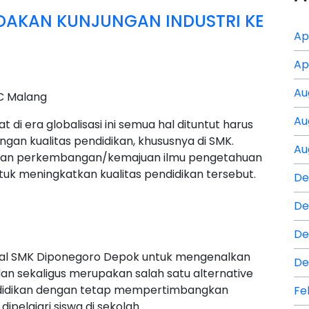
DAKAN KUNJUNGAN INDUSTRI KE
Ap
Ap
Au
C Malang
Au
di era globalisasi ini semua hal dituntut harus
ngan kualitas pendidikan, khususnya di SMK.
Au
dengan perkembangan/kemajuan ilmu pengetahuan
tuk meningkatkan kualitas pendidikan tersebut.
De
De
De
wal SMK Diponegoro Depok untuk mengenalkan
De
dan sekaligus merupakan salah satu alternative
ndidikan dengan tetap mempertimbangkan
Fe
ipelajari siswa di sekolah.