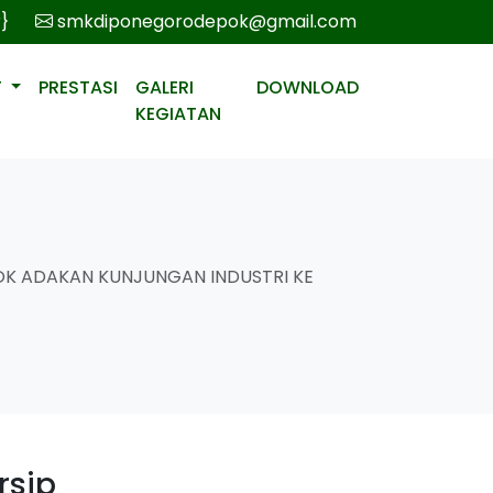
r}
smkdiponegorodepok@gmail.com
T
PRESTASI
GALERI
DOWNLOAD
KEGIATAN
K ADAKAN KUNJUNGAN INDUSTRI KE
rsip