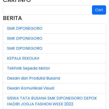
Jan 2025 (4)
Cari
Jul 2024 (2)
BERITA
Jul 2025 (3)
SMK DIPONEGORO
Jul 2026 (4)
SMK DIPONEGORO
Jun 2023 (7)
SMK DIPONEGORO
Jun 2024 (3)
KEPALA SEKOLAH
Jun 2025 (1)
Tekhnik Sepeda Motor
Jun 2026 (5)
Desain dan Produksi Busana
Mar 2023 (8)
Desain Komunikasi Visual
Mar 2024 (1)
SISWA TATA BUSANA SMK DIPONEGORO DEPOK
Mar 2026 (3)
HADIRI JOGJA FASHION WEEK 2022