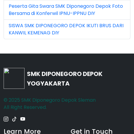
May 2026 (16)
Peserta Gita Swara SMK Diponegoro Depok Foto
Bersama di Konferwil IPNU-IPPNU DIY
Nov 2022 (101)
SISWA SMK DIPONEGORO DEPOK IKUTI BRUS DARI
Nov 2023 (5)
KANWIL KEMENAG DIY
Nov 2025 (15)
Oct 2024 (2)
Oct 2025 (23)
SMK DIPONEGORO DEPOK
Sep 2023 (6)
YOGYAKARTA
Sep 2024 (7)
© 2025 SMK Diponegoro Depok Sleman
Sep 2025 (6)
All Right Reserved.
Learn More
Get in Touch