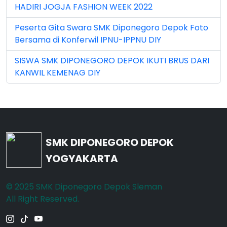
Mar 2026 (3)
HADIRI JOGJA FASHION WEEK 2022
May 2026 (16)
Peserta Gita Swara SMK Diponegoro Depok Foto
Bersama di Konferwil IPNU-IPPNU DIY
Nov 2022 (101)
SISWA SMK DIPONEGORO DEPOK IKUTI BRUS DARI
Nov 2023 (5)
KANWIL KEMENAG DIY
Nov 2025 (15)
Oct 2024 (2)
Oct 2025 (23)
SMK DIPONEGORO DEPOK
Sep 2023 (6)
YOGYAKARTA
Sep 2024 (7)
© 2025 SMK Diponegoro Depok Sleman
Sep 2025 (6)
All Right Reserved.