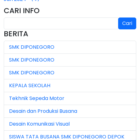
CARI INFO
Jan 2025 (4)
Cari
Jul 2024 (2)
BERITA
Jul 2025 (3)
SMK DIPONEGORO
Jul 2026 (4)
SMK DIPONEGORO
Jun 2023 (7)
SMK DIPONEGORO
Jun 2024 (3)
KEPALA SEKOLAH
Jun 2025 (1)
Tekhnik Sepeda Motor
Jun 2026 (5)
Desain dan Produksi Busana
Mar 2023 (8)
Desain Komunikasi Visual
Mar 2024 (1)
SISWA TATA BUSANA SMK DIPONEGORO DEPOK