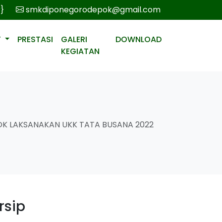
r}
smkdiponegorodepok@gmail.com
T
PRESTASI
GALERI
DOWNLOAD
KEGIATAN
K LAKSANAKAN UKK TATA BUSANA 2022
rsip