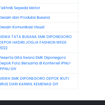
Tekhnik Sepeda Motor
n 2026 (5)
Desain dan Produksi Busana
r 2023 (8)
Desain Komunikasi Visual
r 2024 (1)
SISWA TATA BUSANA SMK DIPONEGORO
r 2026 (3)
DEPOK HADIRI JOGJA FASHION WEEK
y 2026 (16)
2022
v 2022 (101)
Peserta Gita Swara SMK Diponegoro
Depok Foto Bersama di Konferwil IPNU-
v 2023 (5)
IPPNU DIY
v 2025 (15)
SISWA SMK DIPONEGORO DEPOK IKUTI
BRUS DARI KANWIL KEMENAG DIY
t 2024 (2)
t 2025 (23)
p 2023 (6)