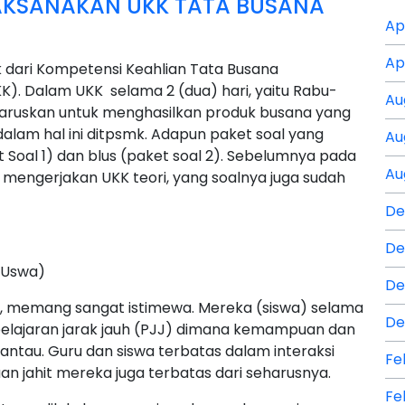
AKSANAKAN UKK TATA BUSANA
Ap
Ap
dari Kompetensi Keahlian Tata Busana
K). Dalam UKK selama 2 (dua) hari, yaitu Rabu-
Au
iharuskan untuk menghasilkan produk busana yang
alam hal ini ditpsmk. Adapun paket soal yang
Au
 Soal 1) dan blus (paket soal 2). Sebelumnya pada
Au
us mengerjakan UKK teori, yang soalnya juga sudah
De
De
 Uswa)
De
i, memang sangat istimewa. Mereka (siswa) selama
De
lajaran jarak jauh (PJJ) dimana kemampuan dan
pantau. Guru dan siswa terbatas dalam interaksi
Fe
 jahit mereka juga terbatas dari seharusnya.
Fe