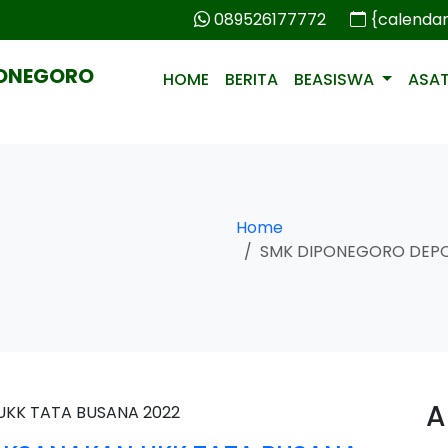
089526177772
{calenda
PONEGORO
HOME
BERITA
BEASISWA
ASA
Home
SMK DIPONEGORO DEPO
A