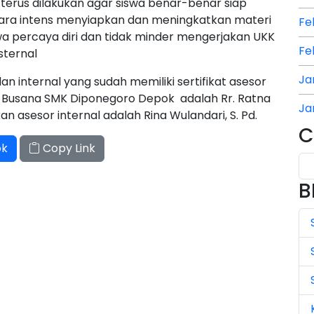
terus dilakukan agar siswa benar-benar siap
cara intens menyiapkan dan meningkatkan materi
Fe
swa percaya diri dan tidak minder mengerjakan UKK
Fe
sternal
Ja
an internal yang sudah memiliki sertifikat asesor
ta Busana SMK Diponegoro Depok adalah Rr. Ratna
Ja
n asesor internal adalah Rina Wulandari, S. Pd.
C
Ja
ok
Copy Link
Ju
B
Ju
Ju
Ju
Ju
Ju