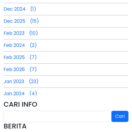
Dec 2024 (1)
Dec 2025 (15)
Feb 2023 (10)
Feb 2024 (2)
Feb 2025 (7)
Feb 2026 (7)
Jan 2023 (23)
Jan 2024 (4)
CARI INFO
Jan 2025 (4)
Cari
Jul 2024 (2)
BERITA
Jul 2025 (3)