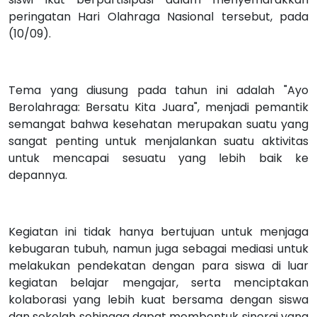
peringatan Hari Olahraga Nasional tersebut, pada
(10/09).
Tema yang diusung pada tahun ini adalah "Ayo
Berolahraga: Bersatu Kita Juara", menjadi pemantik
semangat bahwa kesehatan merupakan suatu yang
sangat penting untuk menjalankan suatu aktivitas
untuk mencapai sesuatu yang lebih baik ke
depannya.
Kegiatan ini tidak hanya bertujuan untuk menjaga
kebugaran tubuh, namun juga sebagai mediasi untuk
melakukan pendekatan dengan para siswa di luar
kegiatan belajar mengajar, serta menciptakan
kolaborasi yang lebih kuat bersama dengan siswa
dan sekolah sehingga dapat membentuk sinergi yang