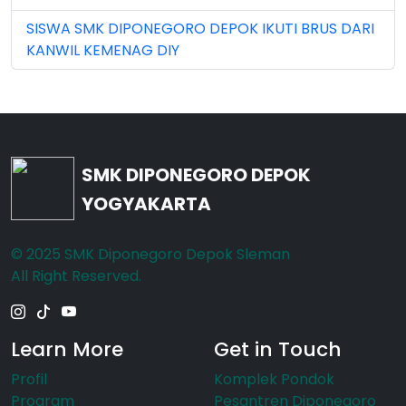
SISWA SMK DIPONEGORO DEPOK IKUTI BRUS DARI
Nov 2023 (5)
KANWIL KEMENAG DIY
Nov 2025 (15)
Oct 2024 (2)
Oct 2025 (23)
SMK DIPONEGORO DEPOK
Sep 2023 (6)
YOGYAKARTA
Sep 2024 (7)
© 2025 SMK Diponegoro Depok Sleman
Sep 2025 (6)
All Right Reserved.
Learn More
Get in Touch
Profil
Komplek Pondok
Program
Pesantren Diponegoro