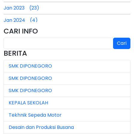
Jan 2023 (23)
Jan 2024 (4)
CARI INFO
Jan 2025 (4)
Cari
Jul 2024 (2)
BERITA
Jul 2025 (3)
SMK DIPONEGORO
Jul 2026 (4)
SMK DIPONEGORO
Jun 2023 (7)
SMK DIPONEGORO
Jun 2024 (3)
KEPALA SEKOLAH
Jun 2025 (1)
Tekhnik Sepeda Motor
Jun 2026 (5)
Desain dan Produksi Busana
Mar 2023 (8)