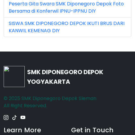
Peserta Gita Swara SMK Diponegoro Depok Foto
Bersama di Konferwil IPNU-IPPNU DIY
Nov 2022 (101)
SISWA SMK DIPONEGORO DEPOK IKUTI BRUS DARI
Nov 2023 (5)
KANWIL KEMENAG DIY
Nov 2025 (15)
Oct 2024 (2)
Oct 2025 (23)
SMK DIPONEGORO DEPOK
Sep 2023 (6)
YOGYAKARTA
Sep 2024 (7)
© 2025 SMK Diponegoro Depok Sleman
Sep 2025 (6)
All Right Reserved.
Learn More
Get in Touch