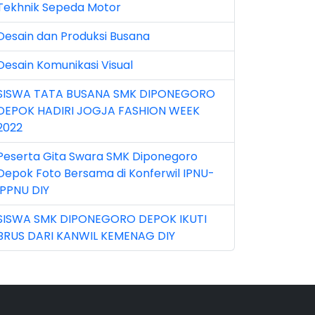
Tekhnik Sepeda Motor
n 2026 (5)
Desain dan Produksi Busana
r 2023 (8)
Desain Komunikasi Visual
r 2024 (1)
SISWA TATA BUSANA SMK DIPONEGORO
r 2026 (3)
DEPOK HADIRI JOGJA FASHION WEEK
y 2026 (16)
2022
v 2022 (101)
Peserta Gita Swara SMK Diponegoro
Depok Foto Bersama di Konferwil IPNU-
v 2023 (5)
IPPNU DIY
v 2025 (15)
SISWA SMK DIPONEGORO DEPOK IKUTI
BRUS DARI KANWIL KEMENAG DIY
t 2024 (2)
t 2025 (23)
p 2023 (6)