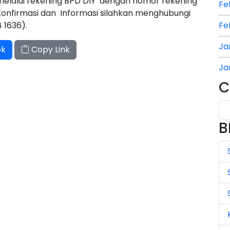
 melalui rekening BPD DIY dengan nomor rekening
Fe
onfirmasi dan Informasi silahkan menghubungi
 1636).
Fe
Ja
ok
Copy Link
Ja
C
Ja
Ju
B
Ju
Ju
Ju
Ju
Ju