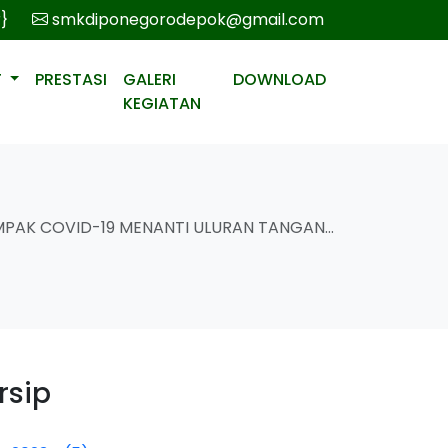
r}
smkdiponegorodepok@gmail.com
T
PRESTASI
GALERI
DOWNLOAD
KEGIATAN
PAK COVID-19 MENANTI ULURAN TANGAN…
rsip