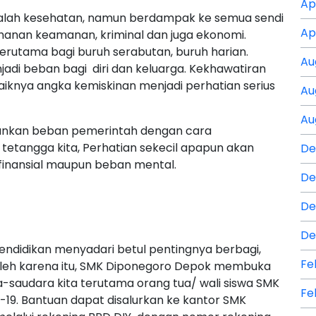
Ap
lah kesehatan, namun berdampak ke semua sendi
Ap
rtahanan keamanan, kriminal dan juga ekonomi.
terutama bagi buruh serabutan, buruh harian.
Au
jadi beban bagi diri dan keluarga. Kekhawatiran
aiknya angka kemiskinan menjadi perhatian serius
Au
Au
gankan beban pemerintah dengan cara
tetangga kita, Perhatian sekecil apapun akan
De
finansial maupun beban mental.
De
De
De
pendidikan menyadari betul pentingnya berbagi,
Fe
 Oleh karena itu, SMK Diponegoro Depok membuka
saudara kita terutama orang tua/ wali siswa SMK
Fe
9. Bantuan dapat disalurkan ke kantor SMK