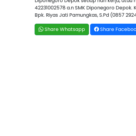
Diponegoro Depok setiap hari kerja, atau
42231002578 a.n SMK Diponegoro Depok. K
Bpk. Riyas Jati Pamungkas, S.Pd (0857 2924
Share Whatsapp
Share Facebo