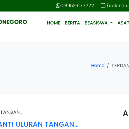
089526177772
{calenda
PONEGORO
HOME
BERITA
BEASISWA
ASA
Home
TERDAM
A
ANTI ULURAN TANGAN…