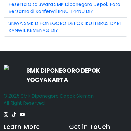
May 2026 (16)
Peserta Gita Swara SMK Diponegoro Depok Foto
Bersama di Konferwil IPNU-IPPNU DIY
Nov 2022 (101)
SISWA SMK DIPONEGORO DEPOK IKUTI BRUS DARI
Nov 2023 (5)
KANWIL KEMENAG DIY
Nov 2025 (15)
Oct 2024 (2)
Oct 2025 (23)
SMK DIPONEGORO DEPOK
Sep 2023 (6)
YOGYAKARTA
Sep 2024 (7)
© 2025 SMK Diponegoro Depok Sleman
Sep 2025 (6)
All Right Reserved.
Learn More
Get in Touch