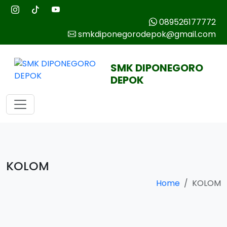
089526177772
smkdiponegorodepok@gmail.com
SMK DIPONEGORO
DEPOK
KOLOM
Home
KOLOM